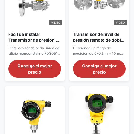
VIDEO
VIDEO
Fácil de instalar
Transmisor de nivel de
Transmisor de presión de
presión remoto de doble
brida única de carcasa
brida 4 ∙ 20 mA para
El transmisor de brida única de
Cubriendo un rango de
universal resistente a la
contenedores cerrados
silicio monocristalino FD3051S
medición de 0-0,5 m ~ 10 m
corrosión para gas /
es un dispositivo de medición
con una relación de reducción
líquido / vapor
de presión/nivel para
de 40:1, logra una precisión
Consiga el mejor
Consiga el mejor
escenarios industriales, que
integral de 0,25 % ~ 0,5 % FS y
precio
precio
presenta una estructura de
una estabilidad a largo plazo
brida única y un núcleo sensor
de solo 0,1 % FS/año. El rango
de silicio monocristalino.
de temperatura media es de
-40 ℃ ~ 300 ℃ (opcional).