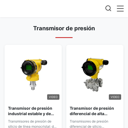
Transmisor de presión
VIDEO
VIDEO
Transmisor de presión
Transmisor de presión
industrial estable y de
diferencial de alta
alta precisión, a prueba
precisión 4 20mA con
Transmisores de presión de
Transmisores de presión
de explosiones,
protocolo HART
silicio de línea monocristal: de
diferencial de silicio