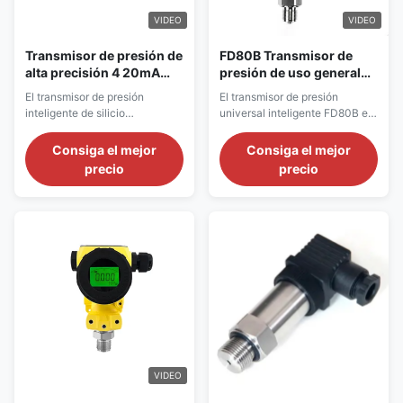
VIDEO
VIDEO
Transmisor de presión de
FD80B Transmisor de
alta precisión 4 20mA
presión de uso general
100:1 Relación de
con piel térmica para
El transmisor de presión
El transmisor de presión
desaceleración con
entornos industriales de
inteligente de silicio
universal inteligente FD80B es
salida HART RS485
alta temperatura
monocristalino de la serie
un producto de medición de
FD3051ST es un producto de
presión multiparamétrico, de
Consiga el mejor
Consiga el mejor
medición de presión
alta precisión y alta estabilidad.
precio
precio
multiparamétrico de alta
precisión y alta estabilidad con
protocolo HART.
VIDEO