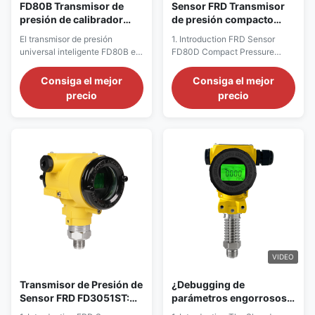
FD80B Transmisor de
Sensor FRD Transmisor
presión de calibrador
de presión compacto
universal IP65 inteligente
FD80D
El transmisor de presión
1. Introduction FRD Sensor
4mA ~ 20mA señal de
universal inteligente FD80B es
FD80D Compact Pressure
salida de corriente
un producto de medición de
Transmitter is designed for
continua
presión multiparamétrico, de
accurate and reliable pressure
Consiga el mejor
Consiga el mejor
alta precisión y alta estabilidad.
measurement in industrial
precio
precio
applications. With a compact
structure, high stability, and
excellent adaptability, it is
widely used in automation
equipment, hydraulic systems,
and industrial ...
VIDEO
Transmisor de Presión de
¿Debugging de
Sensor FRD FD3051ST:
parámetros engorrosos y
Solución de Medición de
adaptación ambiental