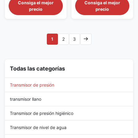
performance, high-stability
rigorous demands of modern
Consiga el mejor
Consiga el mejor
measuring instrument designed
industrial automation, process
precio
precio
for industrial automation and
control, and environmental
process control, widely used
monitoring. Designed for high
for pressure, differential
reliability and exceptional
pressure, and level
measurement stability, the
measurement in petroleum,
FD80A delivers precise
1
2
3
chemical, electric ...
pressure sensing across ...
Todas las categorías
Transmisor de presión
transmisor llano
Transmisor de presión higiénico
Transmisor de nivel de agua