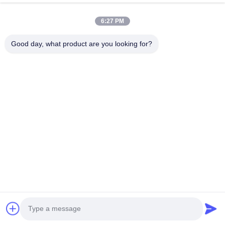
Inicio
Productos
6:27 PM
VR Show
Sobre Nosotros
Visita A La Fábrica
Control De Calidad
Good day, what product are you looking for?
Contacto
Solicitar Una Cotización
Noticias
Éntrenos En Contacto Con
+86-185 5332 5367
+86-533-3571309
info@frdsensor.com
Derecho de autor © 2026-2026 Shandong Friend Control System Co., Ltd..
. Todos los derechos reservados.