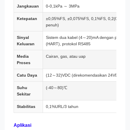
Jangkauan
0-0,1kPa ～ 3MPa
Ketepatan
±0,05%FS, ±0,075%FS, 0,1%FS, 0,2(0,25)%F
penuh)
Sinyal
Sistem dua kabel (4～20)mA dengan protokol 
Keluaran
(HART), protokol RS485
Media
Cairan, gas, atau uap
Proses
Catu Daya
(12～32)VDC (direkomendasikan 24VDC)
Suhu
(-40～80)℃
Sekitar
Stabilitas
0,1%URL/3 tahun
Aplikasi