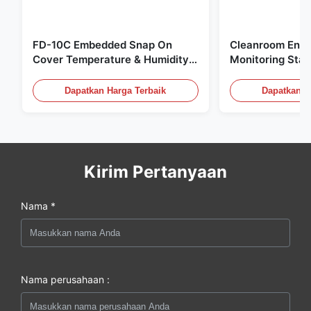
FD-10C Embedded Snap On
Cleanroom Envi
Cover Temperature & Humidity
Monitoring Stai
Transmitter 316L Stainless Steel
Embedded Micr
Monitor
20mA/RS485 Un
Dapatkan Harga Terbaik
Dapatkan H
Deteksi Asap
Kirim Pertanyaan
Nama *
Nama perusahaan :