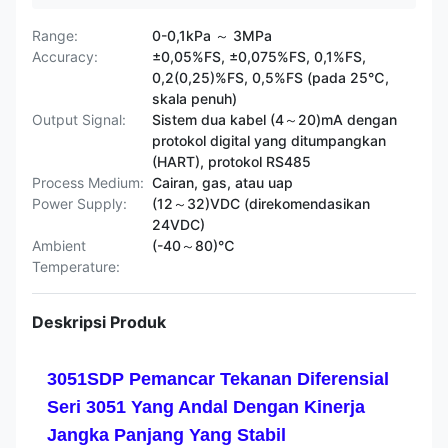
Range:
0-0,1kPa ～ 3MPa
Accuracy:
±0,05%FS, ±0,075%FS, 0,1%FS,
0,2(0,25)%FS, 0,5%FS (pada 25℃,
skala penuh)
Output Signal:
Sistem dua kabel (4～20)mA dengan
protokol digital yang ditumpangkan
(HART), protokol RS485
Process Medium:
Cairan, gas, atau uap
Power Supply:
(12～32)VDC (direkomendasikan
24VDC)
Ambient
(-40～80)℃
Temperature:
Deskripsi Produk
3051SDP Pemancar Tekanan Diferensial
Seri 3051 Yang Andal Dengan Kinerja
Jangka Panjang Yang Stabil