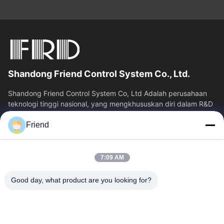
Shandong Friend Control System Co., Ltd.
Shandong Friend Control System Co, Ltd Adalah perusahaan
teknologi tinggi nasional, yang mengkhususkan diri dalam R&D
instrumentasi, manufaktur...
Friend
Tautan Cepat
Rumah
Produk
7:09 AM
Tampilan VR
Tentang Kita
Wisata Pabrik
Kontrol Kualitas
Good day, what product are you looking for?
Hubungi Kami
Quote Request Suatu
Berita
Hubungi Kami