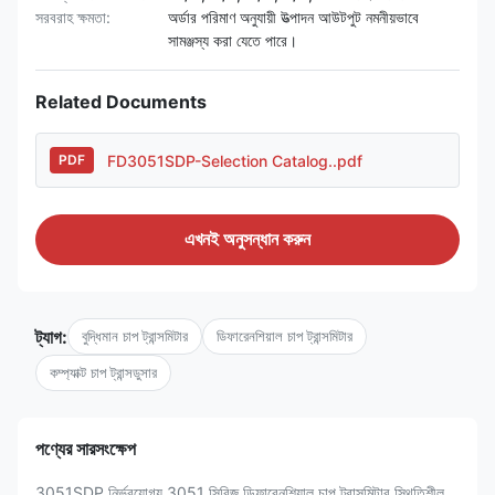
সরবরাহ ক্ষমতা:
অর্ডার পরিমাণ অনুযায়ী উত্পাদন আউটপুট নমনীয়ভাবে
সামঞ্জস্য করা যেতে পারে।
Related Documents
FD3051SDP-Selection Catalog..pdf
PDF
এখনই অনুসন্ধান করুন
ট্যাগ:
বুদ্ধিমান চাপ ট্রান্সমিটার
ডিফারেনশিয়াল চাপ ট্রান্সমিটার
কম্প্যাক্ট চাপ ট্রান্সডুসার
পণ্যের সারসংক্ষেপ
3051SDP নির্ভরযোগ্য 3051 সিরিজ ডিফারেনশিয়াল চাপ ট্রান্সমিটার স্থিতিশীল