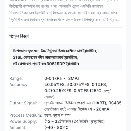
দীর্ঘমেয়াদী কর্মক্ষমতা সহ পণ্যের বর্ণনা এফআরডি সেন্সর এসডিপি ব্যয়বহুল
ডিফারেনশিয়াল চাপ ট্রান্সমিটার সুবিধাজনক কারখানার সরাসরি সরবরাহের দামের সাথে
স্থিতিশীল এবং নির্ভরযোগ্য ডিফারেনশিয়াল চাপ পর্যবেক্ষণ উপলব্ধি করে।এটি স্ট্যান্...
পণ্যের বিবরণ
বিশেষভাবে তুলে ধরা:
উচ্চ নির্ভুলতা ডিফারেনশিয়াল চাপ ট্রান্সমিটার
,
316L স্টেইনলেস স্টীল ডায়াফ্রাম চাপ ট্রান্সমিটার
,
হার্ট যোগাযোগ প্রোটোকল 3051SDP ট্রান্সমিটার
Range:
0-0.1kPa ～ 3MPa
Accuracy:
±0.05%FS, ±0.075%FS, 0.1%FS,
0.2(0.25)%FS, 0.5%FS (25℃, সম্পূর্ণ
স্কেলে)
Output Signal:
সুপারইম্পোজড ডিজিটাল প্রোটোকল (HART), RS485
প্রোটোকল সহ টু-ওয়্যার সিস্টেম (4～20)mA
Process Medium:
তরল, গ্যাস বা বাষ্প
Power Supply:
(12～32)ভিডিসি (24ভিডিসি প্রস্তাবিত)
Ambient
(-40～80)℃