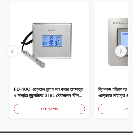
FD-10C এম্বেডেড স্ন্যাপ অন কভার তাপমাত্রা
ক্লিনরুম পরিবেশগত পর্যব
ও আর্দ্রতা ট্রান্সমিটার 316L স্টেইনলেস স্টীল
এম্বেডেড মাইক্রো
মনিটর
মেডিকেল / ধোঁয়া সনাক
সেরা দাম পান
সেরা 