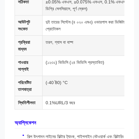
সঠিকতা
±0.05% এফএস, ±0.075% এফএস, 0.1% এফএস, 0.2 ((
ডিগ্রি সেলসিয়াসে, পূর্ণ স্কেল)
আউটপুট
দুই তারের সিস্টেম (৪ ০২০ এমএ) ওভারপাস করা ডিজিটাল প্
সংকেত
প্রোটোকল
প্রক্রিয়া
তরল, গ্যাস বা বাষ্প
মাধ্যম
পাওয়ার
(১২৩২) ভিডিসি (২৪ ভিডিসি প্রস্তাবিত)
সাপ্লাই
পরিবেষ্টিত
(-40 ̊80) °C
তাপমাত্রা
স্থিতিশীলতা
0.1%URL/3 বছর
অ্যাপ্লিকেশন
শিল্প উৎপাদন লাইনের ফিল্টার ট্যাংক, পাইপলাইন নেটওয়ার্ক এবং ফিল্টারিং