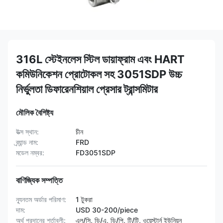
316L স্টেইনলেস স্টিল ডায়াফ্রাম এবং HART
কমিউনিকেশন প্রোটোকল সহ 3051SDP উচ্চ
নির্ভুলতা ডিফারেনশিয়াল প্রেসার ট্রান্সমিটার
মৌলিক বৈশিষ্ট্য
উত্স স্থান:
চীন
ব্র্যান্ড নাম:
FRD
মডেল নম্বর:
FD3051SDP
বাণিজ্যিক সম্পত্তি
ন্যূনতম অর্ডার পরিমাণ:
1 টুকরা
দাম:
USD 30-200/piece
অর্থ প্রদানের শর্তাবলী:
এল/সি, ডি/এ, ডি/পি, টি/টি, ওয়েস্টার্ন ইউনিয়ন