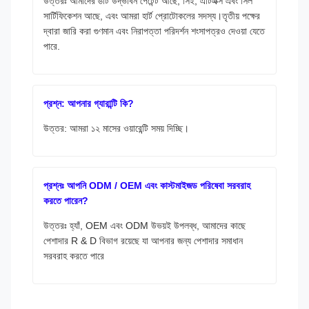
উত্তরঃ আমাদের ৬টি উদ্ভাবন পেটেন্ট আছে, সিই, এটিএক্স এবং সিল
সার্টিফিকেশন আছে, এবং আমরা হার্ট প্রোটোকলের সদস্য।তৃতীয় পক্ষের
দ্বারা জারি করা গুণমান এবং নিরাপত্তা পরিদর্শন শংসাপত্রও দেওয়া যেতে
পারে.
প্রশ্ন: আপনার গ্যারান্টি কি?
উত্তর: আমরা ১২ মাসের ওয়ারেন্টি সময় দিচ্ছি।
প্রশ্নঃ আপনি ODM / OEM এবং কাস্টমাইজড পরিষেবা সরবরাহ
করতে পারেন?
উত্তরঃ হ্যাঁ, OEM এবং ODM উভয়ই উপলব্ধ, আমাদের কাছে
পেশাদার R & D বিভাগ রয়েছে যা আপনার জন্য পেশাদার সমাধান
সরবরাহ করতে পারে