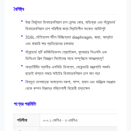
বৈশিষ্ট্য
উচ্চ নির্ভুলতা ডিফারেনশিয়াল চাপ সেন্সর কোর, মাইক্রো এবং স্ট্যান্ডার্ড
ডিফারেনশিয়াল চাপ পরিসীমা জন্য স্থিতিশীল সংকেত আউটপুট
316L স্টেইনলেস স্টীল বিচ্ছিন্নতা diaphragm, জারা, আর্দ্রতা
এবং মাঝারি ক্ষয় প্রতিরোধের চমৎকার
স্ট্যান্ডার্ড হার্ট কমিউনিকেশন প্রোটোকল, মূলধারার পিএলসি এবং
ডিসিএস শিল্প নিয়ন্ত্রণ সিস্টেমের সাথে সম্পূর্ণরূপে সামঞ্জস্যপূর্ণ
অন্তর্নির্মিত স্থানীয় এলসিডি ডিসপ্লে, সেকেন্ডারি যন্ত্রপাতি সমর্থন
ছাড়াই বাস্তব সময়ে সাইটের ডিফারেনশিয়াল চাপ মান পড়া
বিস্তৃত তাপমাত্রা অপারেশন নকশা, পাম্প, ফ্যান এবং যান্ত্রিক সরঞ্জাম
থেকে কম্পন বিরুদ্ধে শক্তিশালী বিরোধী হস্তক্ষেপ
পণ্যের পরামিতি
পরিসীমা
০-০.১ কেপিএ ∙ ৩ এমপিএ