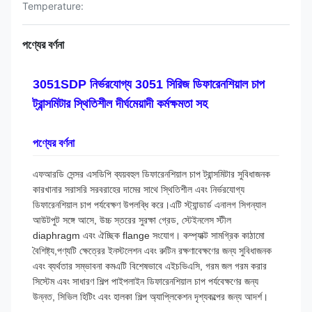
Temperature:
পণ্যের বর্ণনা
3051SDP নির্ভরযোগ্য 3051 সিরিজ ডিফারেনশিয়াল চাপ
ট্রান্সমিটার স্থিতিশীল দীর্ঘমেয়াদী কর্মক্ষমতা সহ
পণ্যের বর্ণনা
এফআরডি সেন্সর এসডিপি ব্যয়বহুল ডিফারেনশিয়াল চাপ ট্রান্সমিটার সুবিধাজনক
কারখানার সরাসরি সরবরাহের দামের সাথে স্থিতিশীল এবং নির্ভরযোগ্য
ডিফারেনশিয়াল চাপ পর্যবেক্ষণ উপলব্ধি করে।এটি স্ট্যান্ডার্ড এনালগ সিগন্যাল
আউটপুট সঙ্গে আসে, উচ্চ স্তরের সুরক্ষা গ্রেড, স্টেইনলেস স্টীল
diaphragm এবং ঐচ্ছিক flange সংযোগ। কম্প্যাক্ট সামগ্রিক কাঠামো
বৈশিষ্ট্য,পণ্যটি ক্ষেত্রের ইনস্টলেশন এবং রুটিন রক্ষণাবেক্ষণের জন্য সুবিধাজনক
এবং ব্যর্থতার সম্ভাবনা কমএটি বিশেষভাবে এইচভিএসি, গরম জল গরম করার
সিস্টেম এবং সাধারণ শিল্প পাইপলাইন ডিফারেনশিয়াল চাপ পর্যবেক্ষণের জন্য
উন্নত, সিভিল হিটিং এবং হালকা শিল্প অ্যাপ্লিকেশন দৃশ্যকল্পের জন্য আদর্শ।