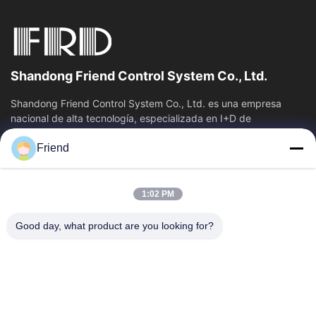
Shandong Friend Control System Co., Ltd.
Shandong Friend Control System Co., Ltd. es una empresa
nacional de alta tecnología, especializada en I+D de
instrumentación, fabricación y...
Friend
Vínculos Rápidos
Inicio
Productos
1:02 PM
VR Show
Sobre Nosotros
Visita A La Fábrica
Control De Calidad
Good day, what product are you looking for?
Contacto
Solicitar Una Cotización
Noticias
Éntrenos En Contacto Con
+86-185 5332 5367