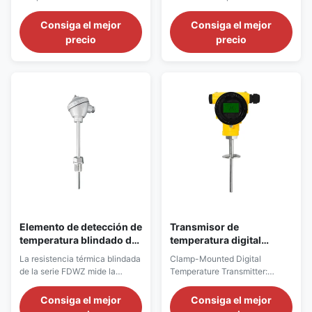
de la salud
precisión
Healthcare Industry Product
directamente la temperatura de
Description This is stainless
diversos líquidos, medios
Consiga el mejor
Consiga el mejor
steel sanitary clamp-type
gaseosos y superficies sólidas.
precio
precio
temperature transmitter,
constructed from food-grade
stainless steel. Its clamp-
mounted design is compatible
with sanitary pipelines, and it
features corrosion ...
Elemento de detección de
Transmisor de
temperatura blindado de
temperatura digital
resistencia térmica para
montado en una
La resistencia térmica blindada
Clamp-Mounted Digital
alta precisión
abrazadera Instalación
de la serie FDWZ mide la
Temperature Transmitter:
rápida de monitoreo de
temperatura utilizando la
Quick-Install Industrial Medium
temperatura media
característica de que la
Temperature Monitoring
Consiga el mejor
Consiga el mejor
industrial
resistencia del material cambia
Transmitting Instrument This