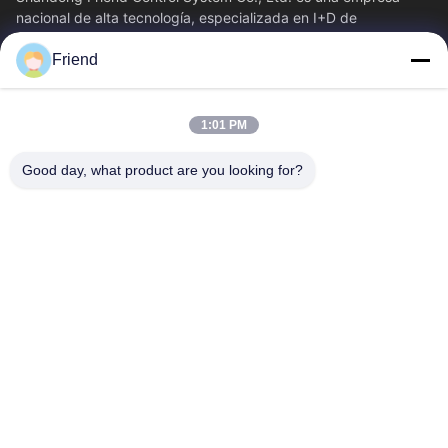
nacional de alta tecnología, especializada en I+D de
instrumentación, fabricación y...
Friend
Vínculos Rápidos
Inicio
Productos
1:01 PM
VR Show
Sobre Nosotros
Visita A La Fábrica
Control De Calidad
Good day, what product are you looking for?
Contacto
Solicitar Una Cotización
Noticias
Éntrenos En Contacto Con
+86-18553325367
+86-533-3571309
info@frdsensor.com