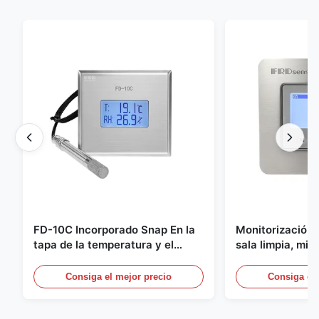
FD-10C Incorporado Snap En la
Monitorización 
tapa de la temperatura y el
sala limpia, mic
transmisor de humedad 316L de
acero inoxidabl
acero inoxidable Monitor
20mA/RS485 pa
Consiga el mejor precio
Consiga el 
médica/de hum