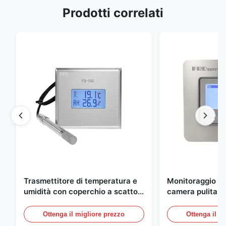
Prodotti correlati
Trasmettitore di temperatura e
Monitoraggio am
umidità con coperchio a scatto
camera pulita M
integrato FD-10C, monitor in
20mA/RS485 in 
acciaio inossidabile 316L
inossidabile per
Ottenga il migliore prezzo
Ottenga il m
medico/fumo