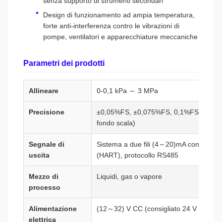
senza supporto di strumenti secondari
Design di funzionamento ad ampia temperatura,
forte anti-interferenza contro le vibrazioni di
pompe, ventilatori e apparecchiature meccaniche
Parametri dei prodotti
Allineare
0-0,1 kPa ～ 3 MPa
Precisione
±0,05%FS, ±0,075%FS, 0,1%FS, 0,2(0
fondo scala)
Segnale di
Sistema a due fili (4～20)mA con protoco
uscita
(HART), protocollo RS485
Mezzo di
Liquidi, gas o vapore
processo
Alimentazione
(12～32) V CC (consigliato 24 V CC)
elettrica