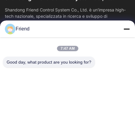
Shandong Friend Control System Co., Ltd. è un'impresa high-
tech nazionale, specializzata in ricerca e sviluppo di
strumentazione, produzione e...
Friend
Collegamenti Rapidi
Casa
Prodotti
7:47 AM
Mostra VR
Chi Siamo
Fatory Tour
Controllo Di Qualità
Good day, what product are you looking for?
Contattaci
Richiedere Un Preventivo
Notizie
Contattici
+86-18553325367
+86-533-3571309
info@frdsensor.com