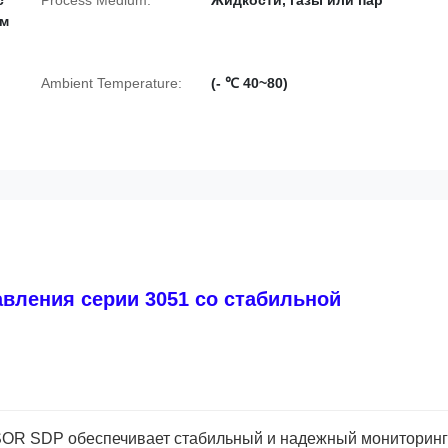
с
Process Medium:
Жидкости, газы или пар
ом
Ambient Temperature:
(- ℃ 40~80)
вления серии 3051 со стабильной
OR SDP обеспечивает стабильный и надежный мониторинг