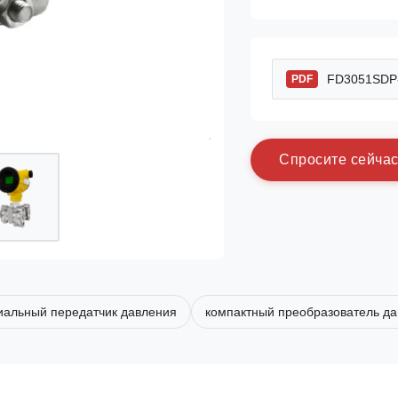
FD3051SDP-S
PDF
С
п
р
о
с
и
т
е
с
е
й
ч
а
альный передатчик давления
компактный преобразователь д