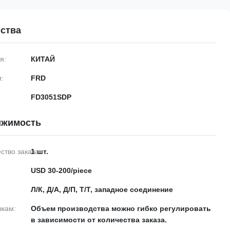
ства
я:
КИТАЙ
:
FRD
FD3051SDP
ижимость
тво заказа:
1 шт.
USD 30-200/piece
Л/К, Д/А, Д/П, Т/Т, западное соединение
вкам:
Объем производства можно гибко регулировать
в зависимости от количества заказа.