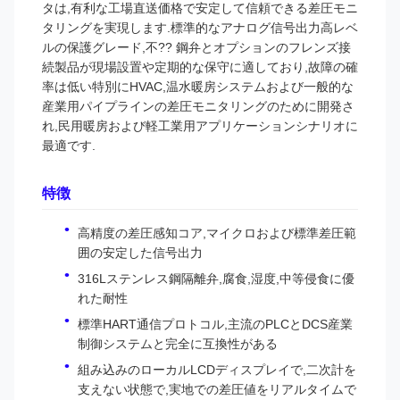
タは,有利な工場直送価格で安定して信頼できる差圧モニ
タリングを実現します.標準的なアナログ信号出力高レベ
ルの保護グレード,不?? 鋼弁とオプションのフレンズ接
続製品が現場設置や定期的な保守に適しており,故障の確
率は低い特別にHVAC,温水暖房システムおよび一般的な
産業用パイプラインの差圧モニタリングのために開発さ
れ,民用暖房および軽工業用アプリケーションシナリオに
最適です.
特徴
高精度の差圧感知コア,マイクロおよび標準差圧範
囲の安定した信号出力
316Lステンレス鋼隔離弁,腐食,湿度,中等侵食に優
れた耐性
標準HART通信プロトコル,主流のPLCとDCS産業
制御システムと完全に互換性がある
組み込みのローカルLCDディスプレイで,二次計を
支えない状態で,実地での差圧値をリアルタイムで