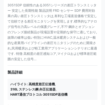
3051SDP 信頼性のある3051シリーズの差圧トランスミッタ
ー 安定した長期性能 製品説明 FRD センサー SDP 費用対効
果の高い差圧トランスミッタは,有利な工場直送価格で安定し
て信頼できる差圧モニタリングを実現します.標準的なアナロ
グ信号出力高レベルの保護グレード,不?? 鋼弁とオプション
のフレンズ接続製品が現場設置や定期的な保守に適しており,
故障の確率は低い特別にHVAC,温水暖房システムおよび一般
的な産業用パイプラインの差圧モニタリングのために開発さ
れ,民用暖房および軽工業用アプリケーションシナリオに最適
です. 特徴 高精度の差圧感知コア,マイクロおよび標準差圧範
囲の安定した信号...
製品詳細
ハイライト:
高精度差圧伝達機
,
316L ステンレス鋼 弁圧伝達器
,
HART通信プロトコル 3051SDP送信機