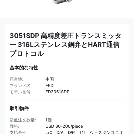
3051SDP 高精度差圧トランスミッタ
ー 316Lステンレス鋼弁とHART通信
プロトコル
基本的な特性
原産地:
中国
ブランド名:
FRD
モデル番号:
FD3051SDP
取引物件
最低注文数量:
1個
価格:
USD 30-200/piece
支払条件:
L/C、D/A、D/P、T/T、ウェスタンユニオ