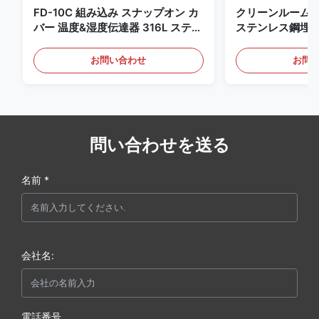
FD-10C 組み込み スナップオン カ
クリーンルーム
バー 温度&湿度伝達器 316L ステン
ステンレス鋼埋
レス・スチールモニター
4-20mA/RS4
知用
お問い合わせ
お問
問い合わせを送る
名前 *
会社名:
電話番号