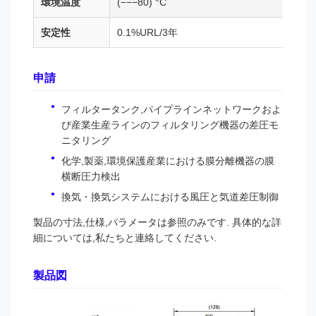
環境温度
(−−−80) °C
安定性
0.1%URL/3年
申請
フィルタータンク,パイプラインネットワークおよ
び産業生産ラインのフィルタリング機器の差圧モ
ニタリング
化学,製薬,環境保護産業における膜分離機器の膜
横断圧力検出
換気・換気システムにおける風圧と気道差圧制御
製品の寸法,仕様,パラメータは参照のみです. 具体的な詳
細については,私たちと連絡してください.
製品図