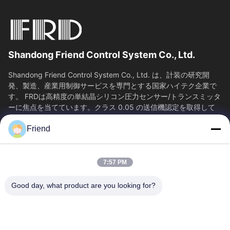
Shandong Friend Control System Co., Ltd.
Shandong Friend Control System Co., Ltd. は、計装の研究開
発、製造、産業用制御サービスを専門とする国家ハイテク企業で
す。 FRDは高精度の単結晶シリコン圧力センサー/トランスミッタ
ーに焦点を当てています。クラス 0.05 の送信機認定を取得して
おり、65...
Friend
SAIKESAISI水素エナジー
ホーム
製品
7:57 PM
VRショー
企業情報
会社案内
品質管理
Good day, what product are you looking for?
お問い合わせ
見積依頼
ニュース
送信