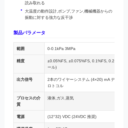
読み取れる
大温度の動作設計,ポンプ,ファン,機械機器からの
振動に対する強力な反干渉
製品パラメータ
範囲
0-0.1kPa 3MPa
精度
±0.05%FS, ±0.075%FS, 0.1%FS, 0.2(0.2
ール)
出力信号
2本のワイヤーシステム (4×20) mA デジタルプ
ロトコル
プロセスの介
液体,ガス,蒸気
質
電源
(12°32) VDC (24VDC 推奨)