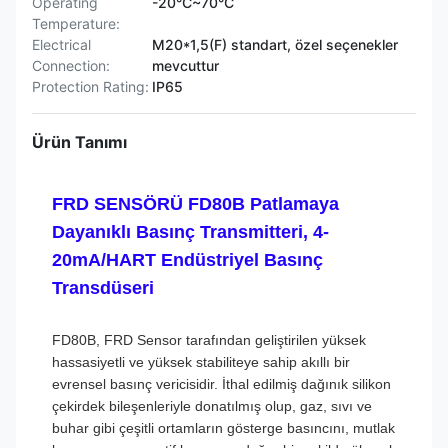
Operating
-20°C~70°C
Temperature:
Electrical
M20*1,5(F) standart, özel seçenekler
Connection:
mevcuttur
Protection Rating:
IP65
Ürün Tanımı
FRD SENSÖRÜ FD80B Patlamaya
Dayanıklı Basınç Transmitteri, 4-
20mA/HART Endüstriyel Basınç
Transdüseri
FD80B, FRD Sensor tarafından geliştirilen yüksek
hassasiyetli ve yüksek stabiliteye sahip akıllı bir
evrensel basınç vericisidir. İthal edilmiş dağınık silikon
çekirdek bileşenleriyle donatılmış olup, gaz, sıvı ve
buhar gibi çeşitli ortamların gösterge basıncını, mutlak