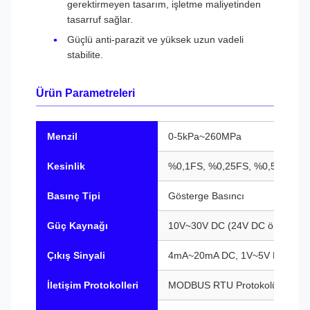
gerektirmeyen tasarım, işletme maliyetinden
tasarruf sağlar.
Güçlü anti-parazit ve yüksek uzun vadeli
stabilite.
Ürün Parametreleri
Menzil
0-5kPa~260MPa
Kesinlik
%0,1FS, %0,25FS, %0,5FS (iste
Basınç Tipi
Gösterge Basıncı
Güç Kaynağı
10V~30V DC (24V DC önerilir)
Çıkış Sinyali
4mA~20mA DC, 1V~5V DC, RS485,
İletişim Protokolleri
MODBUS RTU Protokolü, HART 