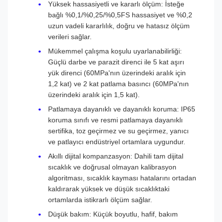
Yüksek hassasiyetli ve kararlı ölçüm: İsteğe
bağlı %0,1/%0,25/%0,5FS hassasiyet ve %0,2
uzun vadeli kararlılık, doğru ve hatasız ölçüm
verileri sağlar.
Mükemmel çalışma koşulu uyarlanabilirliği:
Güçlü darbe ve parazit direnci ile 5 kat aşırı
yük direnci (60MPa'nın üzerindeki aralık için
1,2 kat) ve 2 kat patlama basıncı (60MPa'nın
üzerindeki aralık için 1,5 kat).
Patlamaya dayanıklı ve dayanıklı koruma: IP65
koruma sınıfı ve resmi patlamaya dayanıklı
sertifika, toz geçirmez ve su geçirmez, yanıcı
ve patlayıcı endüstriyel ortamlara uygundur.
Akıllı dijital kompanzasyon: Dahili tam dijital
sıcaklık ve doğrusal olmayan kalibrasyon
algoritması, sıcaklık kayması hatalarını ortadan
kaldırarak yüksek ve düşük sıcaklıktaki
ortamlarda istikrarlı ölçüm sağlar.
Düşük bakım: Küçük boyutlu, hafif, bakım