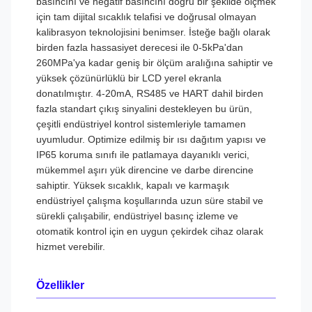
basıncını ve negatif basıncını doğru bir şekilde ölçmek
için tam dijital sıcaklık telafisi ve doğrusal olmayan
kalibrasyon teknolojisini benimser. İsteğe bağlı olarak
birden fazla hassasiyet derecesi ile 0-5kPa'dan
260MPa'ya kadar geniş bir ölçüm aralığına sahiptir ve
yüksek çözünürlüklü bir LCD yerel ekranla
donatılmıştır. 4-20mA, RS485 ve HART dahil birden
fazla standart çıkış sinyalini destekleyen bu ürün,
çeşitli endüstriyel kontrol sistemleriyle tamamen
uyumludur. Optimize edilmiş bir ısı dağıtım yapısı ve
IP65 koruma sınıfı ile patlamaya dayanıklı verici,
mükemmel aşırı yük direncine ve darbe direncine
sahiptir. Yüksek sıcaklık, kapalı ve karmaşık
endüstriyel çalışma koşullarında uzun süre stabil ve
sürekli çalışabilir, endüstriyel basınç izleme ve
otomatik kontrol için en uygun çekirdek cihaz olarak
hizmet verebilir.
Özellikler