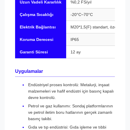
Uzun Vadeli Kararlılık
%0,2 FS/yıl
Çalışma Sıcaklığı
-20°C~70°C
Elektrik Bağlantısı
M20*1,5(F) standart, özel seçen
Koruma Derecesi
IP65
Garanti Süresi
12 ay
Uygulamalar
Endüstriyel proses kontrolü: Metalurji, inşaat
malzemeleri ve hafif endüstri için basınç kapalı
devre kontrolü.
Petrol ve gaz kullanımı: Sondaj platformlarının
ve petrol iletim boru hatlarının gerçek zamanlı
basınç takibi.
Gıda ve tıp endüstrisi: Gıda işleme ve tıbbi