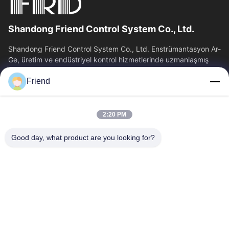
Shandong Friend Control System Co., Ltd.
Shandong Friend Control System Co., Ltd. Enstrümantasyon Ar-
Ge, üretim ve endüstriyel kontrol hizmetlerinde uzmanlaşmış
ulusal bir yüksek teknoloji...
Friend
Hızlı Bağlantılar
Ana Sayfa
Ürünler
2:20 PM
VR Gösterisi
Hakkımızda
Fabrika Turu
Kalite Kontrol
Good day, what product are you looking for?
Bize Ulaşın
Teklif Isteği
Haberler
Bizimle İletişim
+86-18553325367
+86-533-3571309