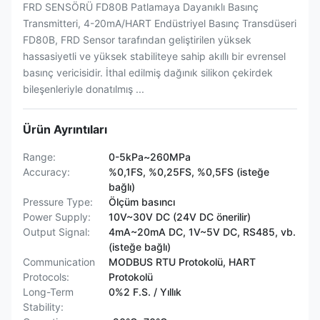
FRD SENSÖRÜ FD80B Patlamaya Dayanıklı Basınç
Transmitteri, 4-20mA/HART Endüstriyel Basınç Transdüseri
FD80B, FRD Sensor tarafından geliştirilen yüksek
hassasiyetli ve yüksek stabiliteye sahip akıllı bir evrensel
basınç vericisidir. İthal edilmiş dağınık silikon çekirdek
bileşenleriyle donatılmış ...
Ürün Ayrıntıları
Range:
0-5kPa~260MPa
Accuracy:
%0,1FS, %0,25FS, %0,5FS (isteğe
bağlı)
Pressure Type:
Ölçüm basıncı
Power Supply:
10V~30V DC (24V DC önerilir)
Output Signal:
4mA~20mA DC, 1V~5V DC, RS485, vb.
(isteğe bağlı)
Communication
MODBUS RTU Protokolü, HART
Protocols:
Protokolü
Long-Term
0%2 F.S. / Yıllık
Stability: