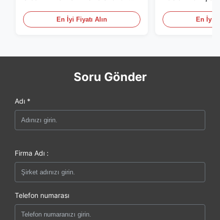
Paslanmaz Çelik Monitör
/ RS485 Tıbbi /
için
En İyi Fiyatı Alın
En İyi F
Soru Gönder
Adı *
Firma Adı :
Telefon numarası