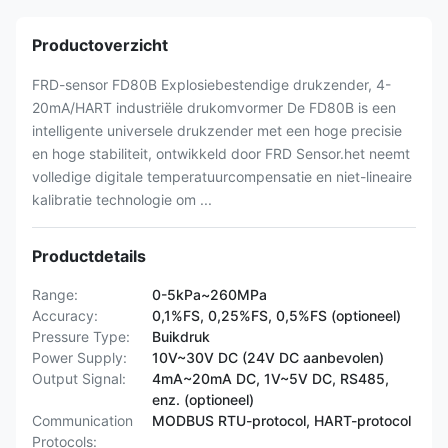
Productoverzicht
FRD-sensor FD80B Explosiebestendige drukzender, 4-
20mA/HART industriële drukomvormer De FD80B is een
intelligente universele drukzender met een hoge precisie
en hoge stabiliteit, ontwikkeld door FRD Sensor.het neemt
volledige digitale temperatuurcompensatie en niet-lineaire
kalibratie technologie om ...
Productdetails
Range:
0-5kPa~260MPa
Accuracy:
0,1%FS, 0,25%FS, 0,5%FS (optioneel)
Pressure Type:
Buikdruk
Power Supply:
10V~30V DC (24V DC aanbevolen)
Output Signal:
4mA~20mA DC, 1V~5V DC, RS485,
enz. (optioneel)
Communication
MODBUS RTU-protocol, HART-protocol
Protocols: