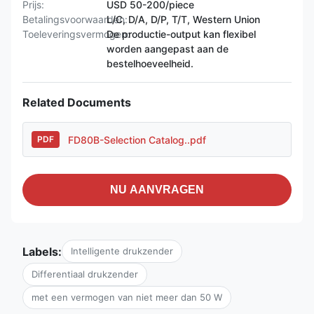
Prijs:
USD 50-200/piece
Betalingsvoorwaarden:
L/C, D/A, D/P, T/T, Western Union
Toeleveringsvermogen:
De productie-output kan flexibel
worden aangepast aan de
bestelhoeveelheid.
Related Documents
FD80B-Selection Catalog..pdf
PDF
NU AANVRAGEN
Labels:
Intelligente drukzender
Differentiaal drukzender
met een vermogen van niet meer dan 50 W