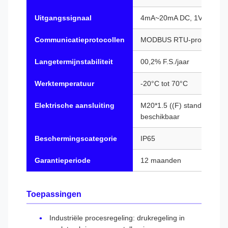
Uitgangssignaal
4mA~20mA DC, 1V~5V DC, 
Communicatieprotocollen
MODBUS RTU-protocol, HA
Langetermijnstabiliteit
00,2% F.S./jaar
Werktemperatuur
-20°C tot 70°C
Elektrische aansluiting
M20*1.5 ((F) standaard, o
beschikbaar
Beschermingscategorie
IP65
Garantieperiode
12 maanden
Toepassingen
Industriële procesregeling: drukregeling in