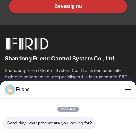
Bevestig nu
Shandong Friend Control System Co., Ltd.
Shandong Friend Control System Co., Ltd. is een nationale
hightech onderneming, gespecialiseerd in instrumentatie-R&D,
productie en industriële...
Friend
Snelkoppelingen
Thuis
Producten
5:49 AM
VR-Show
Over Ons
Fabrieksreis
Kwaliteitscontrole
Good day, what product are you looking for?
Contacteer Ons
Vraag Een Offerte Aan