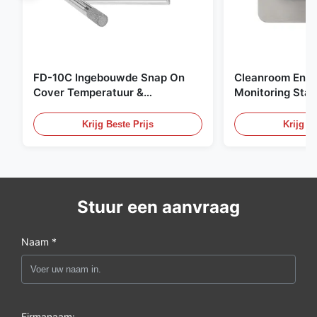
FD-10C Ingebouwde Snap On
Cleanroom Envi
Cover Temperatuur &
Monitoring Stai
Vochtigheid Transmitter 316L
Embedded Micr
roestvrijstalen monitor
20mA/RS485 For
Krijg Beste Prijs
Krijg Be
Fume Detection
Stuur een aanvraag
Naam *
Firmanaam: