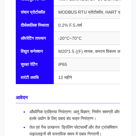
संचार प्रोटोकॉल
MODBUS RTU प्रोटोकॉल, HART प्रोटोकॉल
दीर्घकालिक स्थिरता
0.2% F.S./वर्ष
ऑपरेटिंग तापमान
-20°C~70°C
विद्युत कनेक्शन
M20*1.5 ((F) मानक, कस्टम विकल्प उपलब्ध
सुरक्षा रेटिंग
IP65
वारंटी अवधि
12 महीने
आवेदन
औद्योगिक प्रक्रिया नियंत्रणः धातु विज्ञान, निर्माण सामग्री और
हल्के उद्योग के लिए दबाव बंद चक्र नियंत्रण।
तेल एवं गैस उत्खननः ड्रिलिंग प्लेटफार्मों और तेल ट्रांसमिशन
पाइपलाइनों की वास्तविक समय में दबाव निगरानी।