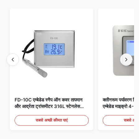
FD-10C एम्बेडेड स्नैप ऑन कवर तापमान
क्लीनरूम पर्यावरण निग
और आर्द्रता ट्रांसमीटर 316L स्टेनलेस
एम्बेडेड माइक्रो 
स्टील मॉनिटर
मेडिकल / फ्यूम डिटेक
सबसे अच्छी कीमत पाएं
सबसे अच्छ