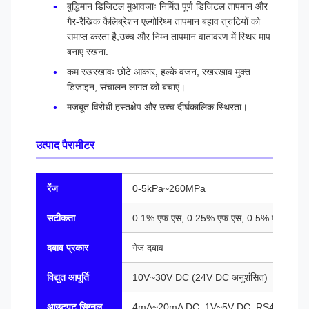
बुद्धिमान डिजिटल मुआवजाः निर्मित पूर्ण डिजिटल तापमान और
गैर-रैखिक कैलिब्रेशन एल्गोरिथ्म तापमान बहाव त्रुटियों को
समाप्त करता है,उच्च और निम्न तापमान वातावरण में स्थिर माप
बनाए रखना.
कम रखरखावः छोटे आकार, हल्के वजन, रखरखाव मुक्त
डिजाइन, संचालन लागत को बचाएं।
मजबूत विरोधी हस्तक्षेप और उच्च दीर्घकालिक स्थिरता।
उत्पाद पैरामीटर
रेंज
0-5kPa~260MPa
सटीकता
0.1% एफ.एस, 0.25% एफ.एस, 0.5% एफ.एस (वैक
दबाव प्रकार
गेज दबाव
विद्युत आपूर्ति
10V~30V DC (24V DC अनुशंसित)
आउटपुट सिग्नल
4mA~20mA DC, 1V~5V DC, RS485, आदि (व