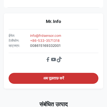
Mr. Info
ईमेल:
info@frdsensor.com
टेलीफोन:
+86-533-3571318
व्हाट्सएप:
008615169332001
अब पूछताछ करें
संबंधित उत्पाद