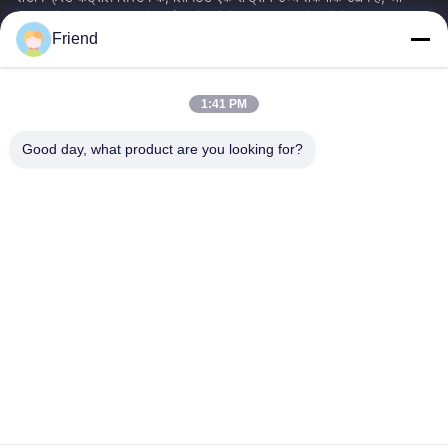
इंस्ट्रूमेंटेशन आर एंड डी, विनिर्माण और औद्योगिक नियंत्रण सेवाओं में...
Friend
त्वरित लिंक
होम
उत्पाद
1:41 PM
वीआर दिखाएँ
हमारे बारे में
फैक्टरी यात्रा
गुणवत्ता नियंत्रण
Good day, what product are you looking for?
हमसे संपर्क करें
एक बोली का अनुरोध
समाचार
हमसे संपर्क करें
+86-18553325367
+86-533-3571309
info@frdsensor.com
कॉपीराइट © 2026-2026 Shandong Friend Control System Co., Ltd.. सभी