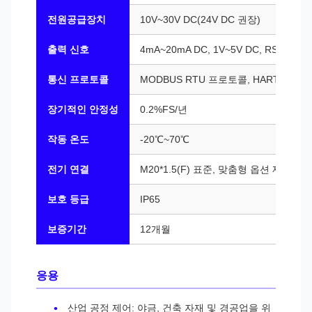
전원공급장치
10V~30V DC(24V DC 권장)
출력 신호
4mA~20mA DC, 1V~5V DC, RS485 등
통신 프로토콜
MODBUS RTU 프로토콜, HART 프로
장기적인 안정성
0.2%FS/년
작동 온도
-20℃~70℃
전기 연결
M20*1.5(F) 표준, 맞춤형 옵션 제공
보호 등급
IP65
보증기간
12개월
응용
산업 공정 제어: 야금, 건축 자재 및 경공업을 위