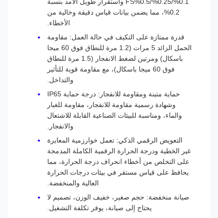
0.1%/0.25%/0.5%FS واستقرار طويل الأمد بنسبة
0.2%، مما يضمن بيانات قياس دقيقة وخالية من
الأخطاء.
قدرة ممتازة على التكيف في حالة العمل: مقاومة
الحمل الزائد 5 مرات (1.2 مرة للنطاق فوق 60 ميجا
باسكال) ومرتين لضغط الانفجار (1.5 مرة للنطاق
فوق 60 ميجا باسكال)، مع مقاومة قوية للتأثير
والتداخل.
حماية متينة ومقاومة للانفجار: درجة حماية IP65
وشهادة رسمية مقاومة للانفجار، مقاومة للغبار
والماء، ومناسبة للبيئات الصناعية القابلة للاشتعال
والانفجار.
التعويض الرقمي الذكي: تعمل خوارزمية المعايرة
غير الخطية ودرجة الحرارة الرقمية الكاملة المدمجة
على التخلص من أخطاء انحراف درجة الحرارة، مما
يحافظ على قياس مستقر في بيئات درجات الحرارة
العالية والمنخفضة.
صيانة منخفضة: حجم صغير، خفيف الوزن، تصميم لا
يحتاج إلى صيانة، يوفر تكلفة التشغيل.