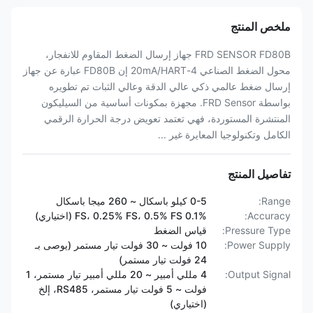
ملخص المنتج
FRD SENSOR FD80B جهاز إرسال الضغط المقاوم للانفجار،
محول الضغط الصناعي 4-20mA/HART إن FD80B عبارة عن جهاز
إرسال ضغط عالمي ذكي عالي الدقة وعالي الثبات تم تطويره
بواسطة FRD Sensor. مجهزة بمكونات أساسية من السيليكون
المنتشرة المستوردة، فهي تعتمد تعويض درجة الحرارة الرقمي
الكامل وتكنولوجيا المعايرة غير ...
تفاصيل المنتج
Range:
0-5 كيلو باسكال ~ 260 ميجا باسكال
Accuracy:
0.1% FS، 0.25% FS، 0.5% FS (اختياري)
Pressure Type:
قياس الضغط
Power Supply:
10 فولت ~ 30 فولت تيار مستمر (يوصى بـ
24 فولت تيار مستمر)
Output Signal:
4 مللي أمبير ~ 20 مللي أمبير تيار مستمر، 1
فولت ~ 5 فولت تيار مستمر، RS485، إلخ
(اختياري)