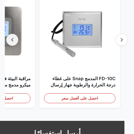
FD-10C المدمج Snap على غطاء
مراقبة البيئة في الغر
درجة الحرارة والرطوبة جهاز إرسال
ميكرو مدمج من الفولاذ
316L مراقبة الفولاذ المقاوم للصدأ
RS485
الكشف عن الأبخرة
احصل على أفضل سعر
احصل على أف
أرسل استفسارًا