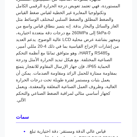
المستوردة، فهي تعتمد تعويض درجة الحرارة الرقمي الكامل
وتكنولوجيا المعايرة غير الخطية لقياس ضغط القياس
والضغط المطلق والضغط السلبي لمختلف الوسائط مثل
الغاز والسائل والبخار بدقة. إنه يتميز بنطاق قياس واسع من
0-5kPa إلى 260MPa مع درجات دقة متعددة اختيارية،
ومجهز بشاشة عرض محلية LCD عالية الوضوح. يدعم العديد
من إشارات الإخراج القياسية بما في ذلك 4-20 مللي أمبير،
وRS485 وHART، وهو متوافق تمامًا مع أنظمة التحكم
الصناعية المختلفة. مع هيكل تبديد الحرارة الأمثل ودرجة
الحماية IP65، فإن جهاز الإرسال المقاوم للانفجار يتمتع
بمقاومة ممتازة للحمل الزائد ومقاومة الصدمات. يمكن أن
يعمل بثبات ومستمر لفترة طويلة تحت درجات الحرارة
العالية، وظروف العمل الصناعية المغلقة والمعقدة، ويعمل
كجهاز أساسي مثالي لمراقبة الضغط الصناعي والتحكم
الآلي.
سمات
قياس عالي الدقة ومستقر: دقة اختيارية تبلغ