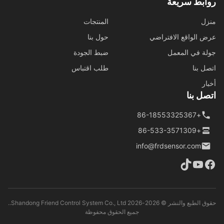
ابط سريعة
ل
المنتجات
 الواقع الافتراضي
حول بنا
ة في المعمل
ضبط الجودة
ل بنا
طلب اقتباس
ار
ل بنا
+86-18553325367
+86-533-3571309
info@frdsensor.com
حقوق الطبع والنشر © 2026-2026 Shandong Friend Control System Co., Ltd..
جميع الحقوق محفوظة