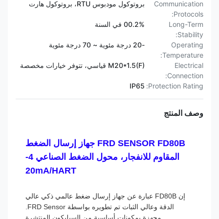
Communication
بروتوكول مودبوس RTU، بروتوكول هارت
Protocols:
Long-Term
00.2% في السنة
Stability:
Operating
-20 درجة مئوية ~ 70 درجة مئوية
Temperature:
Electrical
M20*1.5(F) قياسي، تتوفر خيارات مخصصة
Connection:
IP65
Protection Rating:
وصف المنتج
FRD SENSOR FD80B جهاز إرسال الضغط
المقاوم للانفجار، محول الضغط الصناعي 4-
20mA/HART
إن FD80B عبارة عن جهاز إرسال ضغط عالمي ذكي عالي
الدقة وعالي الثبات تم تطويره بواسطة FRD Sensor.
مجهزة بمكونات أساسية من السيليكون المنتشرة