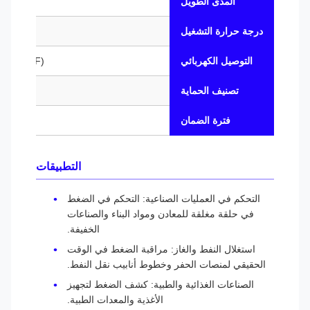
المدى الطويل
درجة حرارة التشغيل
-20 درجة مئوية ~ 70 درجة مئوية
التوصيل الكهربائي
M20*1.5(F) قياسي، تتوفر خيارات مخصصة
تصنيف الحماية
فترة الضمان
التطبيقات
التحكم في العمليات الصناعية: التحكم في الضغط
في حلقة مغلقة للمعادن ومواد البناء والصناعات
الخفيفة.
استغلال النفط والغاز: مراقبة الضغط في الوقت
الحقيقي لمنصات الحفر وخطوط أنابيب نقل النفط.
الصناعات الغذائية والطبية: كشف الضغط لتجهيز
الأغذية والمعدات الطبية.