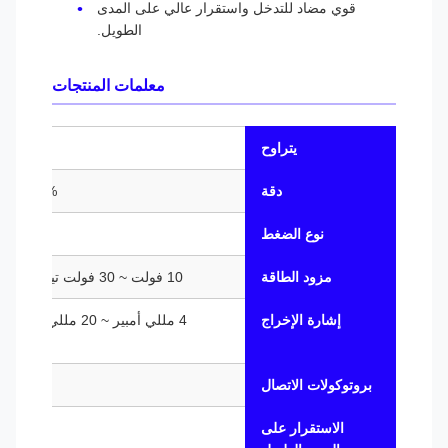
قوي مضاد للتدخل واستقرار عالي على المدى
الطويل.
معلمات المنتجات
يتراوح
0-5 كيلو باسكال ~ 260 ميجا باسكال
دقة
0.1% FS، 0.25% FS، 0.5% FS (اختياري)
نوع الضغط
مزود الطاقة
10 فولت ~ 30 فولت تيار مستمر (يوصى بـ 24 فولت تيار مستمر)
إشارة الإخراج
مستمر، S485
بروتوكولات الاتصال
بروتوكول مودبوس RTU، بروتو
الاستقرار على