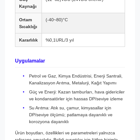
Kaynağı
Ortam
(-40~80)°C
Sıcaklığı
Kararlılık
%0,1URL/3 yıl
Uygulamalar
Petrol ve Gaz, Kimya Endüstrisi, Enerji Santrali,
Kanalizasyon Arıtma, Metalurji, Kağıt Yapımı
Güç ve Enerji: Kazan tamburları, hava gidericiler
ve kondansatörler için hassas DP/seviye izleme
Su Arıtma: Atık su, çamur, kimyasallar için
DP/seviye ölçümü; patlamaya dayanıklı ve
korozyona dayanıklı
Ürün boyutları, özellikleri ve parametreleri yalnızca
referans amaçlıdır. Belirli ayrıntılar için lütfen bizimle