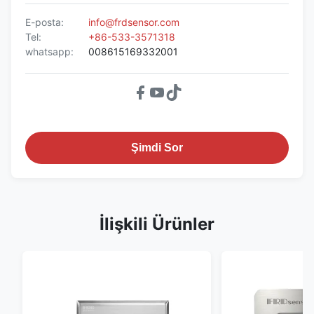
E-posta:
info@frdsensor.com
Tel:
+86-533-3571318
whatsapp:
008615169332001
Şimdi Sor
İlişkili Ürünler