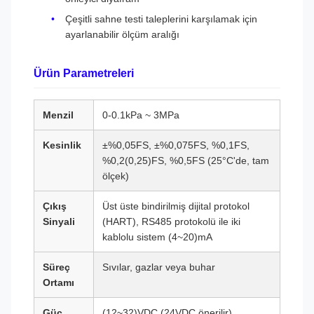
Çeşitli sahne testi taleplerini karşılamak için
ayarlanabilir ölçüm aralığı
Ürün Parametreleri
Menzil
0-0.1kPa ~ 3MPa
Kesinlik
±%0,05FS, ±%0,075FS, %0,1FS,
%0,2(0,25)FS, %0,5FS (25°C'de, tam
ölçek)
Çıkış
Üst üste bindirilmiş dijital protokol
Sinyali
(HART), RS485 protokolü ile iki
kablolu sistem (4~20)mA
Süreç
Sıvılar, gazlar veya buhar
Ortamı
Güç
(12~32)VDC (24VDC önerilir)