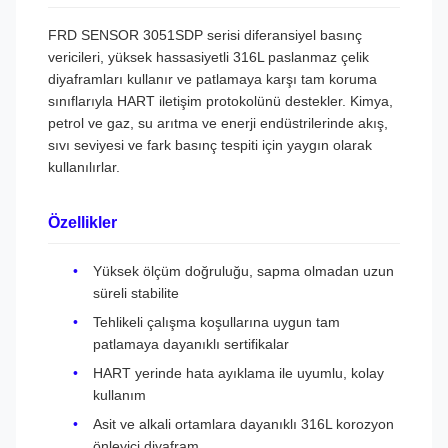
FRD SENSOR 3051SDP serisi diferansiyel basınç
vericileri, yüksek hassasiyetli 316L paslanmaz çelik
diyaframları kullanır ve patlamaya karşı tam koruma
sınıflarıyla HART iletişim protokolünü destekler. Kimya,
petrol ve gaz, su arıtma ve enerji endüstrilerinde akış,
sıvı seviyesi ve fark basınç tespiti için yaygın olarak
kullanılırlar.
Özellikler
Yüksek ölçüm doğruluğu, sapma olmadan uzun
süreli stabilite
Tehlikeli çalışma koşullarına uygun tam
patlamaya dayanıklı sertifikalar
HART yerinde hata ayıklama ile uyumlu, kolay
kullanım
Asit ve alkali ortamlara dayanıklı 316L korozyon
önleyici diyafram