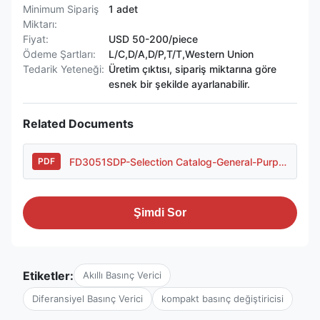
Minimum Sipariş
1 adet
Miktarı:
Fiyat:
USD 50-200/piece
Ödeme Şartları:
L/C,D/A,D/P,T/T,Western Union
Tedarik Yeteneği:
Üretim çıktısı, sipariş miktarına göre
esnek bir şekilde ayarlanabilir.
Related Documents
FD3051SDP-Selection Catalog-General-Purpose Housing..pdf
PDF
Şimdi Sor
Etiketler:
Akıllı Basınç Verici
Diferansiyel Basınç Verici
kompakt basınç değiştiricisi