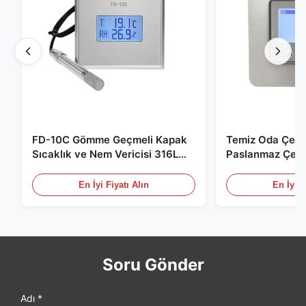
FD-10C Gömme Geçmeli Kapak
Temiz Oda Çevr
Sıcaklık ve Nem Vericisi 316L
Paslanmaz Çeli
Paslanmaz Çelik Monitör
/ RS485 Tıbbi /
için
En İyi Fiyatı Alın
En İyi F
Soru Gönder
Adı *