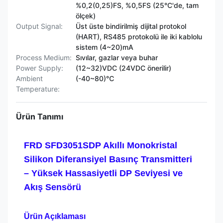
%0,2(0,25)FS, %0,5FS (25°C'de, tam
ölçek)
Output Signal:
Üst üste bindirilmiş dijital protokol
(HART), RS485 protokolü ile iki kablolu
sistem (4~20)mA
Process Medium:
Sıvılar, gazlar veya buhar
Power Supply:
(12~32)VDC (24VDC önerilir)
Ambient
(-40~80)℃
Temperature:
Ürün Tanımı
FRD SFD3051SDP Akıllı Monokristal
Silikon Diferansiyel Basınç Transmitteri
– Yüksek Hassasiyetli DP Seviyesi ve
Akış Sensörü
Ürün Açıklaması