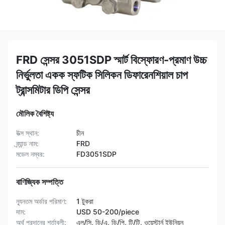
FRD সেন্সর 3051SDP স্মার্ট বিস্ফোরণ-প্রমাণ উচ্চ
নির্ভুলতা একক স্ফটিক সিলিকন ডিফারেনশিয়াল চাপ
ট্রান্সমিটার ডিপি সেন্সর
মৌলিক বৈশিষ্ট্য
উত্স স্থান:
চীন
ব্র্যান্ড নাম:
FRD
মডেল নম্বর:
FD3051SDP
বাণিজ্যিক সম্পত্তি
ন্যূনতম অর্ডার পরিমাণ:
1 টুকরা
দাম:
USD 50-200/piece
অর্থ প্রদানের শর্তাবলী:
এল/সি, ডি/এ, ডি/পি, টি/টি, ওয়েস্টার্ন ইউনিয়ন