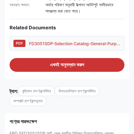
সরবরাহ ক্ষমতা:
অর্ডার পরিমাণ অনুযায়ী উত্পাদন আউটপুট নমনীয়ভাবে
সামঞ্জস্য করা যেতে পারে।
Related Documents
FD3051SDP-Selection Catalog-General-Purpose Housing..pdf
PDF
এখনই অনুসন্ধান করুন
ট্যাগ:
বুদ্ধিমান চাপ ট্রান্সমিটার
ডিফারেনশিয়াল চাপ ট্রান্সমিটার
কম্প্যাক্ট চাপ ট্রান্সডুসার
পণ্যের সারসংক্ষেপ
FRD SFD3051SDP স্মার্ট একক স্ফটিক সিলিকন ডিফারেনশিয়াল প্রেসার