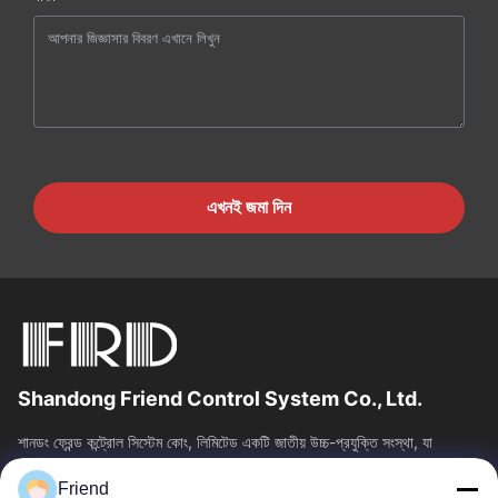
এখনই জমা দিন
Shandong Friend Control System Co., Ltd.
শানডং ফ্রেন্ড কন্ট্রোল সিস্টেম কোং, লিমিটেড একটি জাতীয় উচ্চ-প্রযুক্তি সংস্থা, যা
ইন্সট্রুমেন্টেশন R&D, উত্পাদন এবং শিল্প নিয়ন্ত্রণ...
Friend
দ্রুত লিঙ্ক