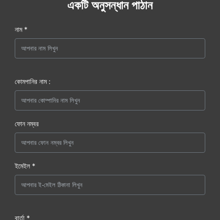
একটি অনুসন্ধান পাঠান
নাম *
কোমপানির নাম :
ফোন নম্বর
ইমেইল *
বার্তা *