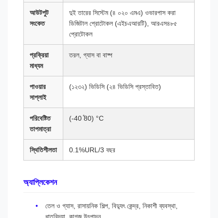
আউটপুট
দুই তারের সিস্টেম (৪ ০২০ এমএ) ওভারপাস করা
সংকেত
ডিজিটাল প্রোটোকল (এইচএআরটি), আরএস৪৮৫
প্রোটোকল
প্রক্রিয়া
তরল, গ্যাস বা বাষ্প
মাধ্যম
পাওয়ার
(১২৩২) ভিডিসি (২৪ ভিডিসি প্রস্তাবিত)
সাপ্লাই
পরিবেষ্টিত
(-40 ̊80) °C
তাপমাত্রা
স্থিতিশীলতা
0.1%URL/3 বছর
অ্যাপ্লিকেশন
তেল ও গ্যাস, রাসায়নিক শিল্প, বিদ্যুৎ কেন্দ্র, নিকাশী ব্যবস্থা,
ধাতুবিদ্যা, কাগজ উৎপাদন