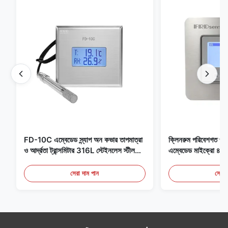
FD-10C এম্বেডেড স্ন্যাপ অন কভার তাপমাত্রা
ক্লিনরুম পরিবেশগত পর্যব
ও আর্দ্রতা ট্রান্সমিটার 316L স্টেইনলেস স্টীল
এম্বেডেড মাইক্রো
মনিটর
মেডিকেল / ধোঁয়া সনাক
সেরা দাম পান
সেরা 