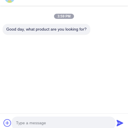
বাড়ি
পণ্য
3:59 PM
VR প্রদর্শন
আমাদের সম্পর্কে
কারখানা ভ্রমণ
মান নিয়ন্ত্রণ
Good day, what product are you looking for?
আমাদের সাথে যোগাযোগ করুন
উদ্ধৃতির জন্য আবেদন
খবর
আমাদের সাথে যোগাযোগ
+86-18553325367
+86-533-3571309
info@frdsensor.com
কপিরাইট © 2026-2026 Shandong Friend Control System Co., Ltd.. সমস্ত অধিকার
সংরক্ষিত।