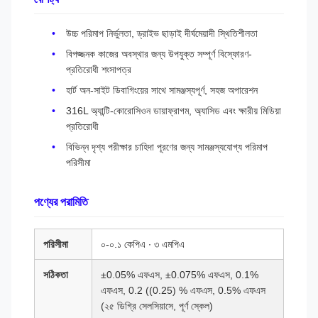
উচ্চ পরিমাপ নির্ভুলতা, ড্রাইভ ছাড়াই দীর্ঘমেয়াদী স্থিতিশীলতা
বিপজ্জনক কাজের অবস্থার জন্য উপযুক্ত সম্পূর্ণ বিস্ফোরণ-
প্রতিরোধী শংসাপত্র
হার্ট অন-সাইট ডিবাগিংয়ের সাথে সামঞ্জস্যপূর্ণ, সহজ অপারেশন
316L অ্যান্টি-কোরোসিওন ডায়াফ্রাগম, অ্যাসিড এবং ক্ষারীয় মিডিয়া
প্রতিরোধী
বিভিন্ন দৃশ্য পরীক্ষার চাহিদা পূরণের জন্য সামঞ্জস্যযোগ্য পরিমাপ
পরিসীমা
পণ্যের পরামিতি
পরিসীমা
০-০.১ কেপিএ ∙ ৩ এমপিএ
সঠিকতা
±0.05% এফএস, ±0.075% এফএস, 0.1%
এফএস, 0.2 ((0.25) % এফএস, 0.5% এফএস
(২৫ ডিগ্রি সেলসিয়াসে, পূর্ণ স্কেল)