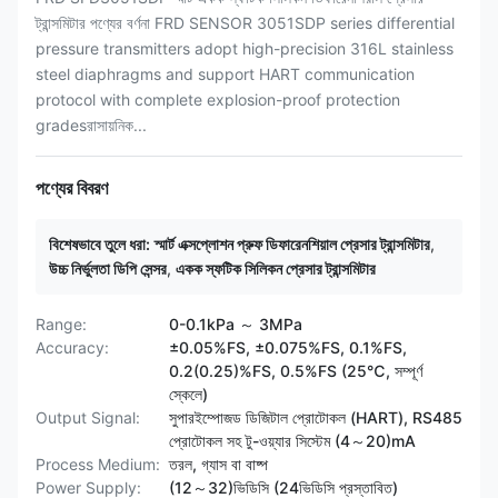
ট্রান্সমিটার পণ্যের বর্ণনা FRD SENSOR 3051SDP series differential
pressure transmitters adopt high-precision 316L stainless
steel diaphragms and support HART communication
protocol with complete explosion-proof protection
gradesরাসায়নিক...
পণ্যের বিবরণ
বিশেষভাবে তুলে ধরা:
স্মার্ট এক্সপ্লোশন প্রুফ ডিফারেনশিয়াল প্রেসার ট্রান্সমিটার
,
উচ্চ নির্ভুলতা ডিপি সেন্সর
,
একক স্ফটিক সিলিকন প্রেসার ট্রান্সমিটার
Range:
0-0.1kPa ～ 3MPa
Accuracy:
±0.05%FS, ±0.075%FS, 0.1%FS,
0.2(0.25)%FS, 0.5%FS (25℃, সম্পূর্ণ
স্কেলে)
Output Signal:
সুপারইম্পোজড ডিজিটাল প্রোটোকল (HART), RS485
প্রোটোকল সহ টু-ওয়্যার সিস্টেম (4～20)mA
Process Medium:
তরল, গ্যাস বা বাষ্প
Power Supply:
(12～32)ভিডিসি (24ভিডিসি প্রস্তাবিত)