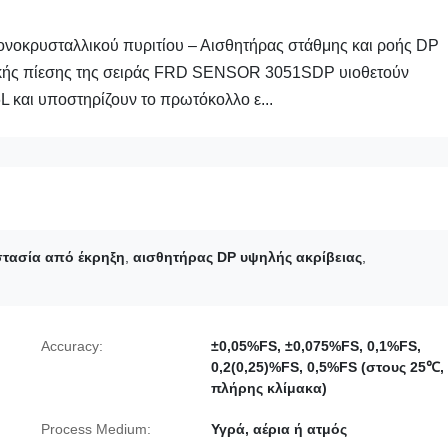
κρυσταλλικού πυριτίου – Αισθητήρας στάθμης και ροής DP
ρικής πίεσης της σειράς FRD SENSOR 3051SDP υιοθετούν
 και υποστηρίζουν το πρωτόκολλο ε...
τασία από έκρηξη
,
αισθητήρας DP υψηλής ακρίβειας
,
Accuracy:
±0,05%FS, ±0,075%FS, 0,1%FS,
0,2(0,25)%FS, 0,5%FS (στους 25℃,
πλήρης κλίμακα)
Process Medium:
Υγρά, αέρια ή ατμός