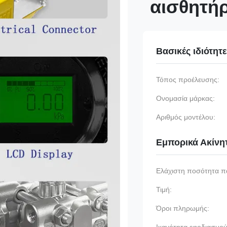
αισθητή
Βασικές ιδιότητ
Τόπος προέλευσης:
Ονομασία μάρκας:
Αριθμός μοντέλου:
Εμπορικά Ακίνη
Ελάχιστη ποσότητα π
Τιμή:
Όροι πληρωμής: