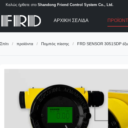
Καλώς ήρθατε στο
Shandong Friend Control System Co., Ltd.
ΑΡΧΙΚΉ ΣΕΛΊΔΑ
ΠΡΟΪΌΝ
Σπίτι
/
προϊόντα
/
Πομπός πίεσης
/
FRD SENSOR 3051SDP έξυπνο