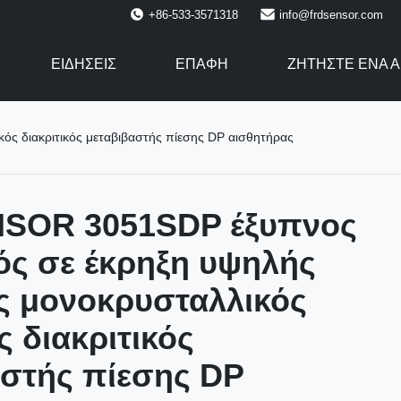
+86-533-3571318
info@frdsensor.com
ΕΙΔΉΣΕΙΣ
ΕΠΑΦΉ
ΖΗΤΉΣΤΕ ΈΝΑ 
ός διακριτικός μεταβιβαστής πίεσης DP αισθητήρας
SOR 3051SDP έξυπνος
ός σε έκρηξη υψηλής
ας μονοκρυσταλλικός
ς διακριτικός
αστής πίεσης DP