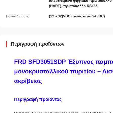
υπερτιθέμενο ψηφιακό πρωτόκολλο
(HART), πρωτόκολλο RS485
Power Supply:
(12～32)VDC (συνιστάται 24VDC)
Περιγραφή προϊόντων
FRD SFD3051SDP Έξυπνος πομπό
μονοκρυσταλλικού πυριτίου – Αι
ακρίβειας
Περιγραφή προϊόντος
Οι πομποί διαφορικής πίεσης της σειράς FRD SENSOR 3051S