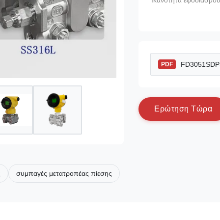
Ικανότητα εφοδιασμού
FD3051SDP-S
PDF
Ε
ρ
ώ
τ
η
σ
η
Τ
ώ
ρ
α
ς
συμπαγές μετατροπέας πίεσης