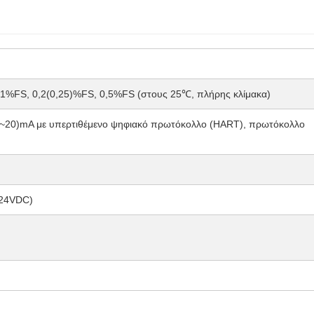
1%FS, 0,2(0,25)%FS, 0,5%FS (στους 25℃, πλήρης κλίμακα)
~20)mA με υπερτιθέμενο ψηφιακό πρωτόκολλο (HART), πρωτόκολλο
 24VDC)