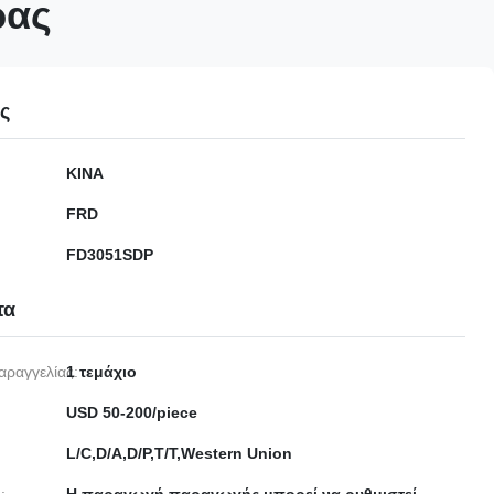
ρας
ες
ΚΙΝΑ
FRD
FD3051SDP
τα
αραγγελίας:
1 τεμάχιο
USD 50-200/piece
L/C,D/A,D/P,T/T,Western Union