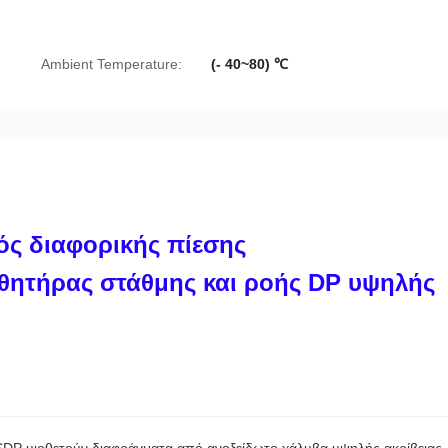
Ambient Temperature:
(- 40~80) ℃
ς διαφορικής πίεσης
σθητήρας στάθμης και ροής DP υψηλής
DP υιοθετούν διαφράγματα από ανοξείδωτο χάλυβα υψηλής ακρίβειας