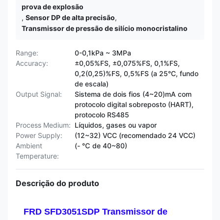
prova de explosão
,
Sensor DP de alta precisão
,
Transmissor de pressão de silício monocristalino
Range:
0-0,1kPa ~ 3MPa
Accuracy:
±0,05%FS, ±0,075%FS, 0,1%FS,
0,2(0,25)%FS, 0,5%FS (a 25°C, fundo
de escala)
Output Signal:
Sistema de dois fios (4~20)mA com
protocolo digital sobreposto (HART),
protocolo RS485
Process Medium:
Líquidos, gases ou vapor
Power Supply:
(12~32) VCC (recomendado 24 VCC)
Ambient
(- ℃ de 40~80)
Temperature:
Descrição do produto
FRD SFD3051SDP Transmissor de