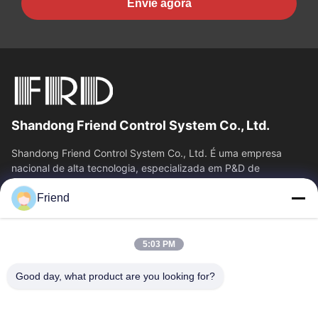
Envie agora
Shandong Friend Control System Co., Ltd.
Shandong Friend Control System Co., Ltd. É uma empresa
nacional de alta tecnologia, especializada em P&D de
instrumentação, fabricação e...
Friend
Relações Rápidas
Casa
Produtos
5:03 PM
Show De RV
Quem Somos
Fábrica
Controle De Qualidade
Good day, what product are you looking for?
Fale Conosco
Pedir Um Orçamento
Notícias