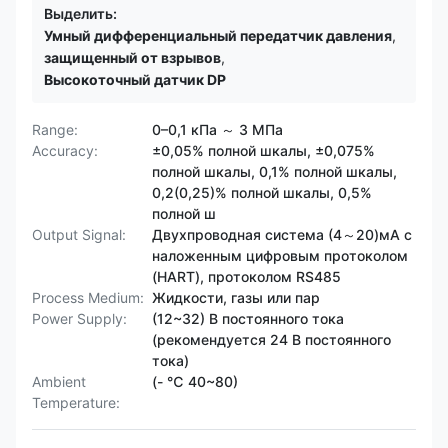
Выделить:
Умный дифференциальный передатчик давления
,
защищенный от взрывов
,
Высокоточный датчик DP
Range:
0–0,1 кПа ～ 3 МПа
Accuracy:
±0,05% полной шкалы, ±0,075%
полной шкалы, 0,1% полной шкалы,
0,2(0,25)% полной шкалы, 0,5%
полной ш
Output Signal:
Двухпроводная система (4～20)мА с
наложенным цифровым протоколом
(HART), протоколом RS485
Process Medium:
Жидкости, газы или пар
Power Supply:
(12~32) В постоянного тока
(рекомендуется 24 В постоянного
тока)
Ambient
(- ℃ 40~80)
Temperature: