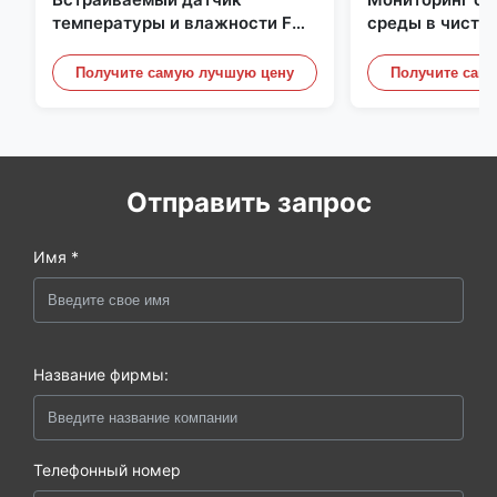
температуры и влажности FD-
среды в чисто
10C со съемной крышкой,
Нержавеющая 
монитор из нержавеющей
встроенная ми
Получите самую лучшую цену
Получите сам
стали 316L
20mA/RS485 д
/ дымовой дет
Отправить запрос
Имя *
Название фирмы:
Телефонный номер