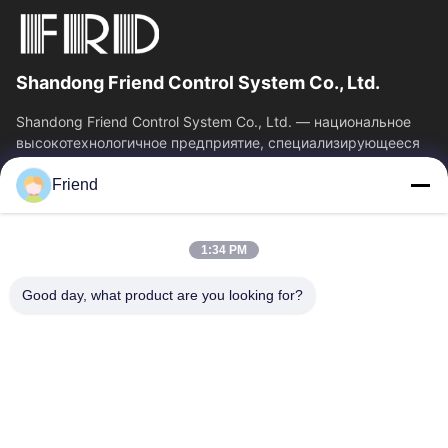
Shandong Friend Control System Co., Ltd.
Shandong Friend Control System Co., Ltd. — национальное
высокотехнологичное предприятие, специализирующееся
на исследованиях и разработках в...
Friend
Быстрые Связи
Главная Страница
Продукция
1:34 PM
VR - Шоу
О Компании
Наша Фабрика
Контроль Качества
Good day, what product are you looking for?
Контактные Данные
Отправить Запрос
Новости
Свяжитесь Мы
+86-18553325367
+86-533-3571309