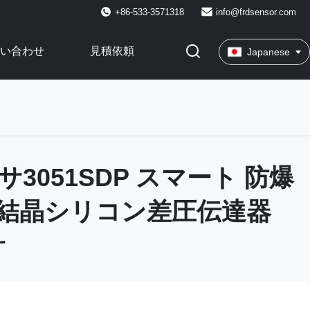
+86-533-3571318
info@frdsensor.com
い合わせ
見積依頼
Japanese
サ3051SDP スマート 防爆
結晶シリコン差圧伝達器
サ