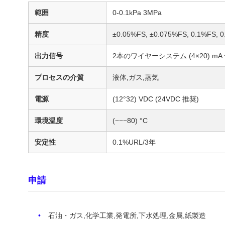
範囲
0-0.1kPa 3MPa
精度
±0.05%FS, ±0.075%FS, 0.1%FS,
出力信号
2本のワイヤーシステム (4×20) mA
プロセスの介質
液体,ガス,蒸気
電源
(12°32) VDC (24VDC 推奨)
環境温度
(−−−80) °C
安定性
0.1%URL/3年
申請
石油・ガス,化学工業,発電所,下水処理,金属,紙製造