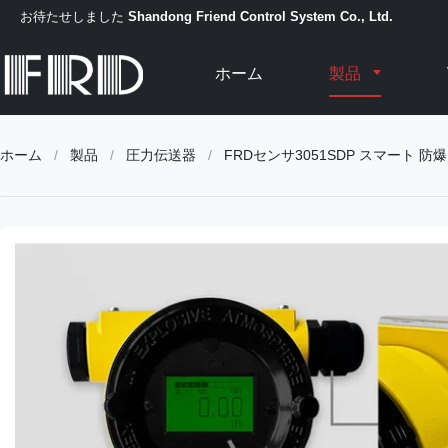
お待たせしました
Shandong Friend Control System Co., Ltd.
ホーム
製品
ホーム
/
製品
/
圧力伝送器
/
FRDセンサ3051SDP スマート 