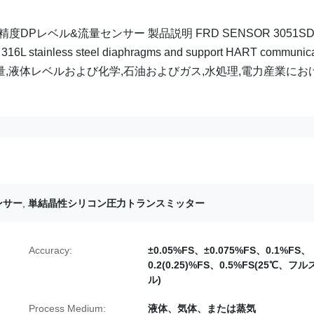
度DPレベル&流量センサー 製品説明 FRD SENSOR 3051SD
sion 316L stainless steel diaphragms and support HART communic
tection grades流量,液体レベルおよび化学,石油およびガス,水処理,電力産業に
ンサー
,
単結晶性シリコン圧力トランスミッター
Accuracy:
±0.05%FS、±0.075%FS、0.1%FS、
0.2(0.25)%FS、0.5%FS(25℃、フ
ル)
Process Medium:
液体、気体、または蒸気