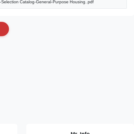
election Catalog-General-Purpose Housing..pdf
Mr. Info