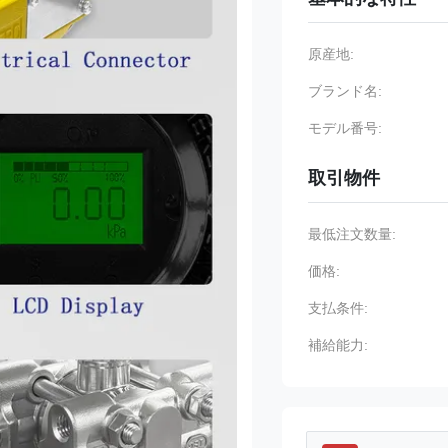
原産地:
ブランド名:
モデル番号:
取引物件
最低注文数量:
価格:
支払条件:
補給能力: