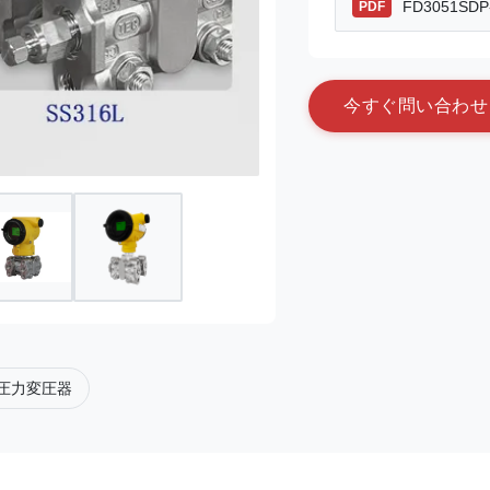
FD3051SDP-S
PDF
今
す
ぐ
問
い
合
わ
せ
圧力変圧器