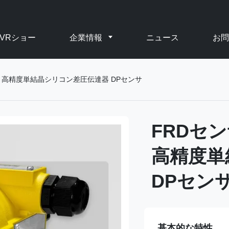
VRショー
企業情報
ニュース
お問
防爆 高精度単結晶シリコン差圧伝達器 DPセンサ
FRDセン
高精度単
DPセン
基本的な特性