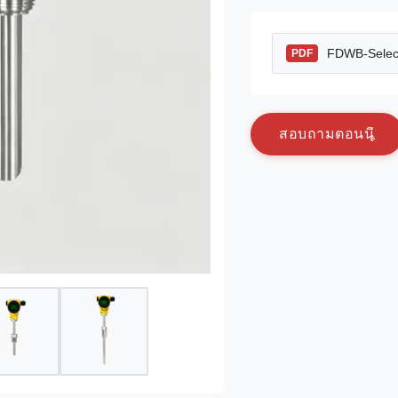
FDWB-Select
PDF
ส
อ
บ
ถ
า
ม
ต
อ
น
น