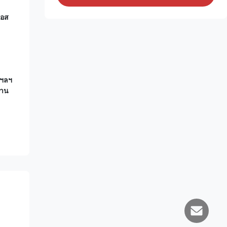
เอส
 ฯลฯ
ฐาน