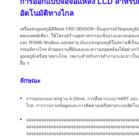
การออกแบบจอจอแหล่ง LCD สําหรั
อัตโนมัติทางไกล
เครื่องส่งอุณหภูมิดิจิตอล FRD SENSOR เป็นอุปกรณ์วัดอุณห
คอมแพคต์เดียว. ใช้โครงสร้างอุตสาหกรรมแข็งแรงและสแตนเลสส
และ RS485 Modbus ออกหลาย,มันแปลงอุณหภูมิในสถานที่เป็
รถเมล์ทางไกล ด้วยผลงานที่มั่นคงและความสอดคล้องได้อย่างก
อุณหภูมิเครือข่ายทางไกล, เหมาะสําหรับการทํางานระยะยาวในเ
อื่น ๆ
ลักษณะ
การออกแบบมาตรฐาน 4-20mA, การสื่อสารแบบ HART และ RS
ไกล, การรวบรวมข้อมูลและการติดตามเครือข่ายระบบอัตโนมั
จอจอจอจอจอจอจอจอจอจอจอจอจอจอจอจอจอจอจอจอจอจอจ
จอจอจอจอจอจอจอจอจอจอจอจอจอจอจอจอจอจอจอจอจอจอจ
จอจอจอจอจอจอจอจอจอจอจอจอจอจอจอจอจอจอจอจอจอจอจ