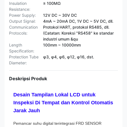
Insulation
≥ 100MΩ
Resistance:
Power Supply:
12V DC ~ 30V DC
Output Signal:
4mA ~ 20mA DC, 1V DC ~ 5V DC, dll.
Communication
Protokol HART, protokol RS485, dll.
Protocols:
(Catatan: Koreksi "RS458" ke standar
industri umum &qu
Length
100mm ~ 10000mm
Specification:
Protection Tube
φ3, φ4, φ6, φ12, φ16, dst.
Diameter:
Deskripsi Produk
Desain Tampilan Lokal LCD untuk
Inspeksi Di Tempat dan Kontrol Otomatis
Jarak Jauh
Pemancar suhu digital terintegrasi FRD SENSOR