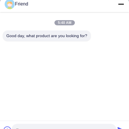
Friend
Tautan Cepat
Rumah
Produk
5:40 AM
Tampilan VR
Tentang Kita
Wisata Pabrik
Kontrol Kualitas
Good day, what product are you looking for?
Hubungi Kami
Quote Request Suatu
Berita
Hubungi Kami
+86-18553325367
+86-533-3571309
info@frdsensor.com
Hak cipta © 2026-2026 Shandong Friend Control System Co., Ltd.. Semua
hak dilindungi.