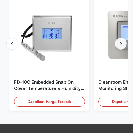
FD-10C Embedded Snap On
Cleanroom Envi
Cover Temperature & Humidity
Monitoring Stai
Transmitter 316L Stainless Steel
Embedded Micr
Monitor
20mA/RS485 Un
Dapatkan Harga Terbaik
Dapatkan H
Deteksi Asap