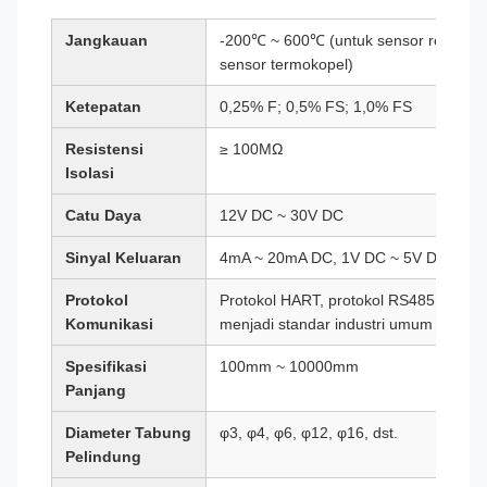
Jangkauan
-200℃ ~ 600℃ (untuk sensor resistan
sensor termokopel)
Ketepatan
0,25% F; 0,5% FS; 1,0% FS
Resistensi
≥ 100MΩ
Isolasi
Catu Daya
12V DC ~ 30V DC
Sinyal Keluaran
4mA ~ 20mA DC, 1V DC ~ 5V DC, dll.
Protokol
Protokol HART, protokol RS485, dll. (C
Komunikasi
menjadi standar industri umum "RS485
Spesifikasi
100mm ~ 10000mm
Panjang
Diameter Tabung
φ3, φ4, φ6, φ12, φ16, dst.
Pelindung