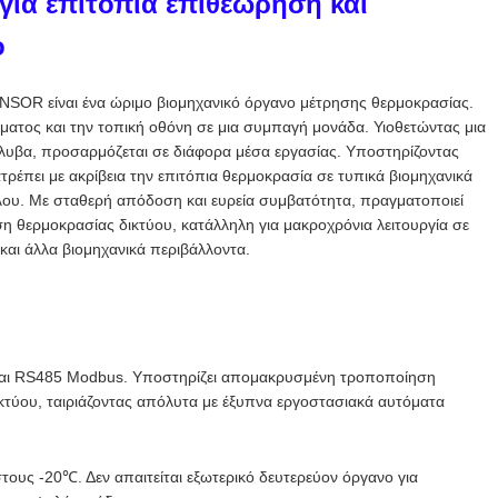
για επιτόπια επιθεώρηση και
ο
OR είναι ένα ώριμο βιομηχανικό όργανο μέτρησης θερμοκρασίας.
ατος και την τοπική οθόνη σε μια συμπαγή μονάδα. Υιοθετώντας μια
λυβα, προσαρμόζεται σε διάφορα μέσα εργασίας. Υποστηρίζοντας
πει με ακρίβεια την επιτόπια θερμοκρασία σε τυπικά βιομηχανικά
ου. Με σταθερή απόδοση και ευρεία συμβατότητα, πραγματοποιεί
θερμοκρασίας δικτύου, κατάλληλη για μακροχρόνια λειτουργία σε
και άλλα βιομηχανικά περιβάλλοντα.
 και RS485 Modbus. Υποστηρίζει απομακρυσμένη τροποποίηση
τύου, ταιριάζοντας απόλυτα με έξυπνα εργοστασιακά αυτόματα
ους -20℃. Δεν απαιτείται εξωτερικό δευτερεύον όργανο για