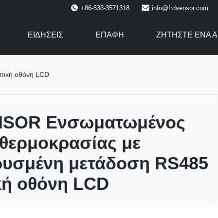
+86-533-3571318
info@frdsensor.com
ΕΙΔΉΣΕΙΣ
ΕΠΑΦΉ
ΖΗΤΉΣΤΕ ΈΝΑ 
πική οθόνη LCD
NSOR Ενσωματωμένος
θερμοκρασίας με
υσμένη μετάδοση RS485
κή οθόνη LCD