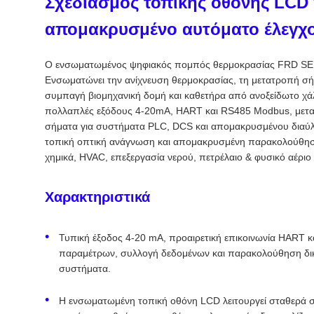
Σχεδιασμός τοπικής οθόνης LCD 
απομακρυσμένο αυτόματο έλεγχ
Ο ενσωματωμένος ψηφιακός πομπός θερμοκρασίας FRD SENS
Ενσωματώνει την ανίχνευση θερμοκρασίας, τη μετατροπή σήμ
συμπαγή βιομηχανική δομή και καθετήρα από ανοξείδωτο χά
πολλαπλές εξόδους 4-20mA, HART και RS485 Modbus, μετατρέ
σήματα για συστήματα PLC, DCS και απομακρυσμένου διαύλ
τοπική οπτική ανάγνωση και απομακρυσμένη παρακολούθηση 
χημικά, HVAC, επεξεργασία νερού, πετρέλαιο & φυσικό αέριο 
Χαρακτηριστικά
Τυπική έξοδος 4-20 mA, προαιρετική επικοινωνία HART
παραμέτρων, συλλογή δεδομένων και παρακολούθηση δικ
συστήματα.
Η ενσωματωμένη τοπική οθόνη LCD λειτουργεί σταθερά στ