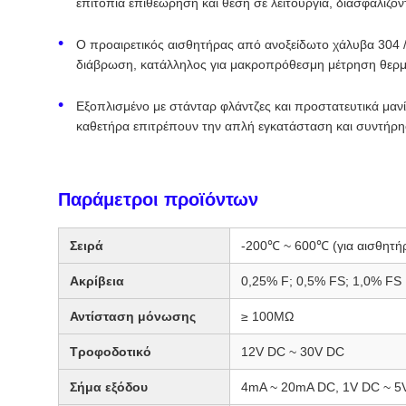
επιτόπια επιθεώρηση και θέση σε λειτουργία, διασφαλίζ
Ο προαιρετικός αισθητήρας από ανοξείδωτο χάλυβα 304 /
διάβρωση, κατάλληλος για μακροπρόθεσμη μέτρηση θερμ
Εξοπλισμένο με στάνταρ φλάντζες και προστατευτικά μαν
καθετήρα επιτρέπουν την απλή εγκατάσταση και συντήρησ
Παράμετροι προϊόντων
Σειρά
-200℃ ~ 600℃ (για αισθητήρ
Ακρίβεια
0,25% F; 0,5% FS; 1,0% FS
Αντίσταση μόνωσης
≥ 100MΩ
Τροφοδοτικό
12V DC ~ 30V DC
Σήμα εξόδου
4mA ~ 20mA DC, 1V DC ~ 5V