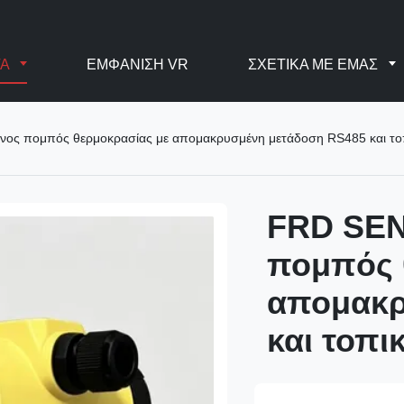
ΤΑ
ΕΜΦΆΝΙΣΗ VR
ΣΧΕΤΙΚΆ ΜΕ ΕΜΆΣ
ς πομπός θερμοκρασίας με απομακρυσμένη μετάδοση RS485 και το
FRD SE
πομπός 
απομακρ
και τοπι