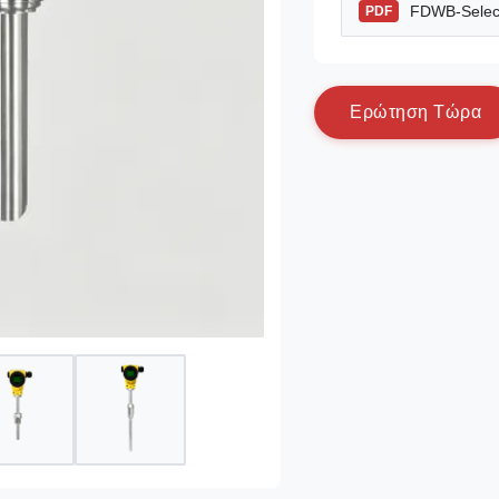
FDWB-Select
PDF
Ε
ρ
ώ
τ
η
σ
η
Τ
ώ
ρ
α