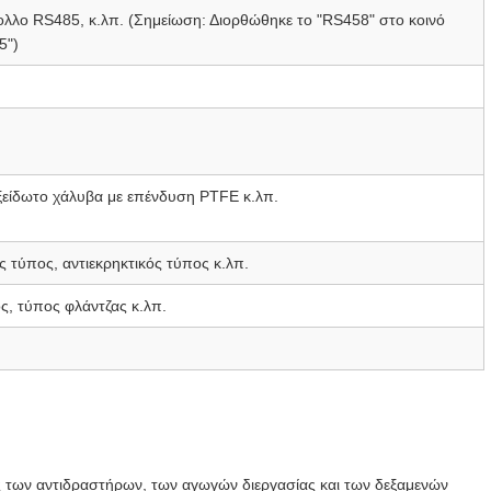
λο RS485, κ.λπ. (Σημείωση: Διορθώθηκε το "RS458" στο κοινό
5")
ξείδωτο χάλυβα με επένδυση PTFE κ.λπ.
τύπος, αντιεκρηκτικός τύπος κ.λπ.
, τύπος φλάντζας κ.λπ.
 των αντιδραστήρων, των αγωγών διεργασίας και των δεξαμενών