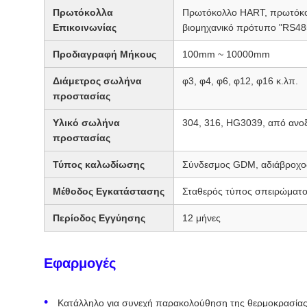
Πρωτόκολλα
Πρωτόκολλο HART, πρωτόκολ
Επικοινωνίας
βιομηχανικό πρότυπο "RS48
Προδιαγραφή Μήκους
100mm ~ 10000mm
Διάμετρος σωλήνα
φ3, φ4, φ6, φ12, φ16 κ.λπ.
προστασίας
Υλικό σωλήνα
304, 316, HG3039, από ανο
προστασίας
Τύπος καλωδίωσης
Σύνδεσμος GDM, αδιάβροχος 
Μέθοδος Εγκατάστασης
Σταθερός τύπος σπειρώματος
Περίοδος Εγγύησης
12 μήνες
Εφαρμογές
Κατάλληλο για συνεχή παρακολούθηση της θερμοκρασίας