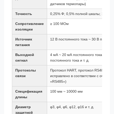
датчиков термопары)
Точность
0,25% Ф; 0,5% полной шкалы; 1,0% 
Сопротивление
≥ 100 МОм
изоляции
Источник
12 В постоянного тока ~ 30 В постоян
питания
Выходной
4 мА ~ 20 мА постоянного тока, 1 В п
сигнал
постоянного тока и т. д.
Протоколы
Протокол HART, протокол RS485 и т.
связи
исправлено в соответствии с общеп
«RS485»)
Спецификация
100 мм ~ 10000 мм
длины
Диаметр
φ3, φ4, φ6, φ12, φ16 и т. д.
защитной