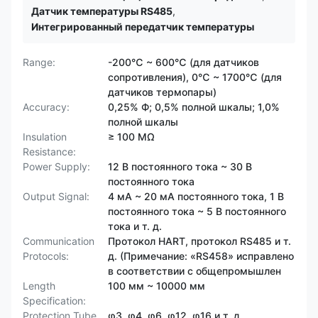
Датчик температуры RS485
,
Интегрированный передатчик температуры
Range:
-200℃ ~ 600℃ (для датчиков
сопротивления), 0℃ ~ 1700℃ (для
датчиков термопары)
Accuracy:
0,25% Ф; 0,5% полной шкалы; 1,0%
полной шкалы
Insulation
≥ 100 МΩ
Resistance:
Power Supply:
12 В постоянного тока ~ 30 В
постоянного тока
Output Signal:
4 мА ~ 20 мА постоянного тока, 1 В
постоянного тока ~ 5 В постоянного
тока и т. д.
Communication
Протокол HART, протокол RS485 и т.
Protocols:
д. (Примечание: «RS458» исправлено
в соответствии с общепромышлен
Length
100 мм ~ 10000 мм
Specification:
Protection Tube
φ3, φ4, φ6, φ12, φ16 и т. д.