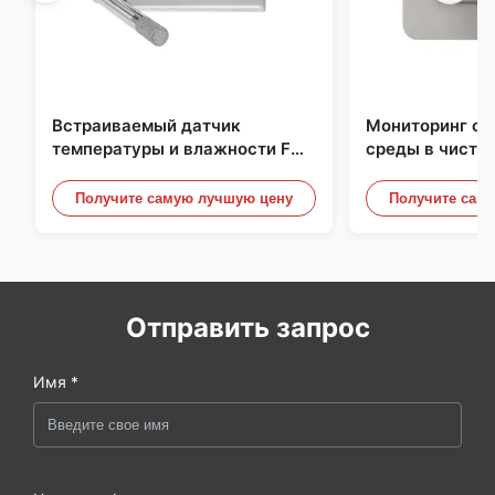
Встраиваемый датчик
Мониторинг о
температуры и влажности FD-
среды в чисто
10C со съемной крышкой,
Нержавеющая 
монитор из нержавеющей
встроенная ми
Получите самую лучшую цену
Получите сам
стали 316L
20mA/RS485 д
/ дымовой дет
Отправить запрос
Имя *