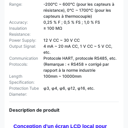
Range:
-200℃ ~ 600℃ (pour les capteurs à
résistance), 0℃ ~ 1700℃ (pour les
capteurs à thermocouple)
Accuracy:
0,25 % F ; 0,5 % FS ; 1,0 % FS
Insulation
≥ 100 MΩ
Resistance:
Power Supply:
12 V CC ~ 30 V CC
Output Signal:
4 mA ~ 20 mA CC, 1 V CC ~ 5 V CC,
etc.
Communication
Protocole HART, protocole RS485, etc.
Protocols:
(Remarque : « RS458 » corrigé par
rapport à la norme industrie
Length
100mm ~ 10000mm
Specification:
Protection Tube
φ3, φ4, φ6, φ12, φ16, etc.
Diameter:
Description de produit
Conception d'un écran LCD local pour