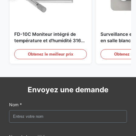
FD-10C Moniteur intégré de
Surveillance e
température et d'humidité 316L
en salle blanch
en acier inoxydable
en acier inoxyd
20mA/RS485 pou
Obtenez le meilleur prix
Obtenez le 
Détection de f
Envoyez une demande
Nom *