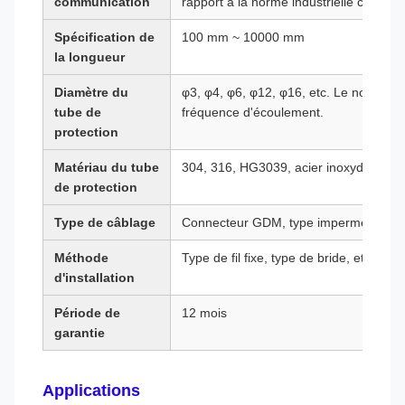
communication
rapport à la norme industrielle commu
Spécification de
100 mm ~ 10000 mm
la longueur
Diamètre du
φ3, φ4, φ6, φ12, φ16, etc. Le nombre d'
tube de
fréquence d'écoulement.
protection
Matériau du tube
304, 316, HG3039, acier inoxydable re
de protection
Type de câblage
Connecteur GDM, type imperméable à l'
Méthode
Type de fil fixe, type de bride, etc.
d'installation
Période de
12 mois
garantie
Applications