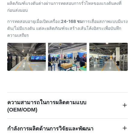
ผลิตภัณฑ์แรงดันต่างผ่านการทดสอบการรั่วไหลของแรงดันคงที่
ก่อนส่งมอบ
การทดสอบอายุเมื่อเปิดเครื่อง:
24-168 ชม
การเสื่อมสภาพแบบมีแรง
ดัน/ไม่มีแรงดัน แต่ละผลิตภัณฑ์จะสร้างเส้นโค้งอิสระเพื่อบันทึก
ความเสถียร
ความสามารถในการผลิตตามแบบ
(OEM/ODM)
ด้วยทีมงาน R&D และฐานการผลิตภายในบริษัท เรามีความ
กำลังการผลิตด้านการวิจัยและพัฒนา
เชี่ยวชาญในการปรับแต่งเครื่องมือระบบอัตโนมัติทางอุตสาหกรรม