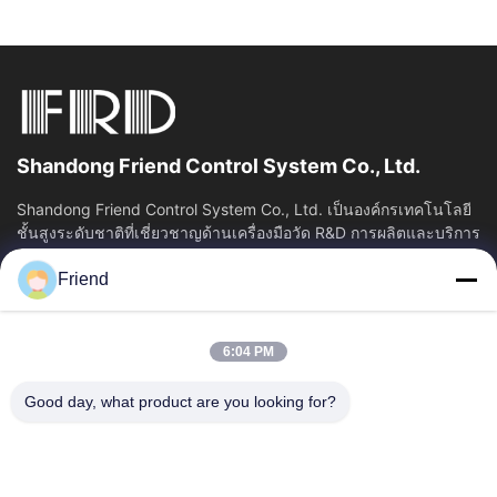
(เช่น เครื่องส่งสัญญาณแรงดัน/ระดับ)
โอเอ็มเอ็ม
ภายใต้
โหมด เราให้การสนับสนุนด้านเทคนิคแบบเต็ม
การบรรจุภัณฑ์หลักของเซ็นเซอร์วัดแรงดันซิลิคอนคริสตัล
เดี่ยวความแม่นยำสูงเสร็จสิ้นใน
ห้องคลีนรูม Class
รูปแบบตั้งแต่การออกแบบแนวความคิดไปจนถึงการส่งมอบ
100,000
พร้อมด้วยอุปกรณ์พิเศษ รวมถึงเครื่อง wire bonder,
ผลิตภัณฑ์สำเร็จรูป
เครื่อง die bonder, ห้องทดสอบอุณหภูมิสูงความแม่นยำสูง
OEM
ภายใต้
โหมด เราปฏิบัติตามมาตรฐานทางเทคนิคและข้อ
และตู้ไนโตรเจนสำหรับจัดเก็บชิปที่เสถียรเป็นพิเศษ—รับ
Shandong Friend Control System Co., Ltd.
ประกันความสะอาดและความแม่นยำในการบรรจุภัณฑ์ส่วน
กำหนดด้านคุณภาพของลูกค้าอย่างเคร่งครัด สนับสนุนการผลิต
ประกอบหลัก
ทดลองชุดเล็กและการผลิตจำนวนมาก
Shandong Friend Control System Co., Ltd. เป็นองค์กรเทคโนโลยี
ชั้นสูงระดับชาติที่เชี่ยวชาญด้านเครื่องมือวัด R&D การผลิตและบริการ
การวิจัยและพัฒนาและการผลิตด้วยตนเองแบบครบวงจร:
เรารับประกันความสม่ำเสมอและความเสถียรของผลิตภัณฑ์ ช่วย
ควบคุมอุตสาหกรรม...
ตั้งแต่
การบรรจุชิปไปจนถึงการทดสอบประสิทธิภาพของ
ให้ลูกค้าเปิดตัวผลิตภัณฑ์ที่กำหนดเองได้อย่างรวดเร็ว
Friend
ลิงค์เร็ว
เซ็นเซอร์
เราสร้างวงจรปิดทางเทคนิคแบบเต็มกระบวนการ
มอบโซลูชันแบบครบวงจรที่ปรับแต่งสำหรับแอปพลิเคชันใน
บ้าน
ผลิตภัณฑ์
สถานที่อุตสาหกรรม
6:04 PM
แสดง VR
เกี่ยวกับเรา
ทัวร์โรงงาน
ควบคุมคุณภาพ
Good day, what product are you looking for?
ติดต่อเรา
ขออ้าง
ข่าว
ติดต่อเรา