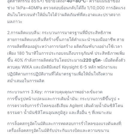
อุตสาหกรรม 85%+) ขยายได้ถึง
-40~80℃
- ความแม่นยำของ
ช่วง 1kPa~40MPa ตรวจสอบย้อนกลับได้ถึง 1/10,000 การอัดแรง
ดันไนโตรเจนทำให้มั่นใจได้ว่าผลิตภัณฑ์ที่สะอาดและปราศจาก
มลภาวะ
2.การผลิตแบบลีน: กระบวนการมาตรฐานที่มีประสิทธิภาพ
สายการผลิตแบบลีนที่สร้างขึ้นภายใต้คำแนะนำของมืออาชีพ สาย
การผลิตที่สองอยู่ระหว่างการก่อสร้าง ผลิตภัณฑ์บางอย่างใช้เวลา
เพียง 180 วินาทีในการประกอบจนถึงบรรจุภัณฑ์ ประสิทธิภาพเพิ่ม
ขึ้น 40% กำลังการผลิตต่อวันโดยประมาณ
220 ยูนิต
- เมื่อติดตั้งตัว
ควบคุม WIKA และมัลติมิเตอร์ Keysight 6-5 หลัก พนักงานจะ
ปฏิบัติตามการปฏิบัติงานที่ได้มาตรฐานเพื่อให้มั่นใจถึงความ
สม่ำเสมอในการผลิต
กระบวนการ 3.Key: การควบคุมคุณภาพอย่างเข้มงวด
การขึ้นรูปหน้าแปลนและการเติมน้ำมัน: กระบวนการตีขึ้นรูป +
การตรวจจับการรั่วไหลของฮีเลียม Agilent เติมด้วยน้ำมันซิลิโคน
ธรรมดา น้ำมันซิลิโคนอุณหภูมิสูง และสื่ออื่น ๆ ที่เหมาะสม
การล็อคสกรูอัตโนมัติและการทดสอบการรั่วไหลของแรงดันคงที่:
เครื่องล็อคสกรูอัตโนมัติรับประกันแรงบิดและความขนาน