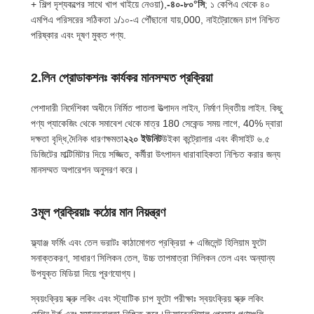
+ শিল্প দৃশ্যকল্পের সাথে খাপ খাইয়ে নেওয়া),
-৪০-৮০°সি
; ১ কেপিএ থেকে ৪০
এমপিএ পরিসরের সঠিকতা ১/১০-এ পৌঁছানো যায়,000, নাইট্রোজেন চাপ নিশ্চিত
পরিষ্কার এবং দূষণ মুক্ত পণ্য.
2.লিন প্রোডাকশনঃ কার্যকর মানসম্মত প্রক্রিয়া
পেশাদারী নির্দেশিকা অধীনে নির্মিত পাতলা উত্পাদন লাইন, নির্মাণ দ্বিতীয় লাইন. কিছু
পণ্য প্যাকেজিং থেকে সমাবেশ থেকে মাত্র 180 সেকেন্ড সময় লাগে, 40% দ্বারা
দক্ষতা বৃদ্ধি,দৈনিক ধারণক্ষমতা
২২০ ইউনিট
উইকা কন্ট্রোলার এবং কীসাইট ৬.৫
ডিজিটের মাল্টিমিটার দিয়ে সজ্জিত, কর্মীরা উৎপাদন ধারাবাহিকতা নিশ্চিত করার জন্য
মানসম্মত অপারেশন অনুসরণ করে।
3মূল প্রক্রিয়াঃ কঠোর মান নিয়ন্ত্রণ
ফ্ল্যাঞ্জ ফর্মিং এবং তেল ভরাটঃ কাঠামোগত প্রক্রিয়া + এজিলেন্ট হিলিয়াম ফুটো
সনাক্তকরণ, সাধারণ সিলিকন তেল, উচ্চ তাপমাত্রা সিলিকন তেল এবং অন্যান্য
উপযুক্ত মিডিয়া দিয়ে পূরণযোগ্য।
স্বয়ংক্রিয় স্ক্রু লকিং এবং স্ট্যাটিক চাপ ফুটো পরীক্ষাঃ স্বয়ংক্রিয় স্ক্রু লকিং