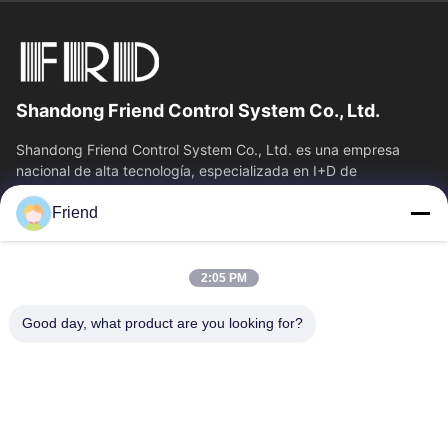
Shandong Friend Control System Co., Ltd.
Shandong Friend Control System Co., Ltd. es una empresa
nacional de alta tecnología, especializada en I+D de
instrumentación, fabricación y...
Friend
Vínculos Rápidos
Inicio
Productos
2:05 PM
VR Show
Sobre Nosotros
Visita A La Fábrica
Control De Calidad
Good day, what product are you looking for?
Contacto
Solicitar Una Cotización
Noticias
Éntrenos En Contacto Con
+86-18553325367