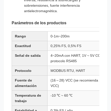
inversa, resistencia a sobrecargas y
sobretensiones, fuerte interferencia
antielectromagnética.
Parámetros de los productos
Rango
0-1m~200m
Exactitud
0,25% FS, 0,5% FS
Señal de salida
4~20mA con HART, 1V ~ 5V CC,
protocolo RS485
Protocolo
MODBUS RTU, HART
Fuente de
(16～28) VCC (se recomienda 24
alimentación
VCC)
Temperatura de
-10 ℃ ~ 60 ℃
trabajo
Estabilidad a
0,3% FS / año