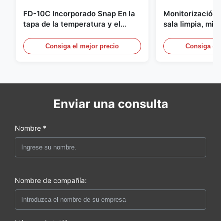
FD-10C Incorporado Snap En la
Monitorización 
tapa de la temperatura y el
sala limpia, mic
transmisor de humedad 316L de
acero inoxidabl
acero inoxidable Monitor
20mA/RS485 pa
Consiga el mejor precio
Consiga el 
médica/de hum
Enviar una consulta
Nombre *
Nombre de compañía: