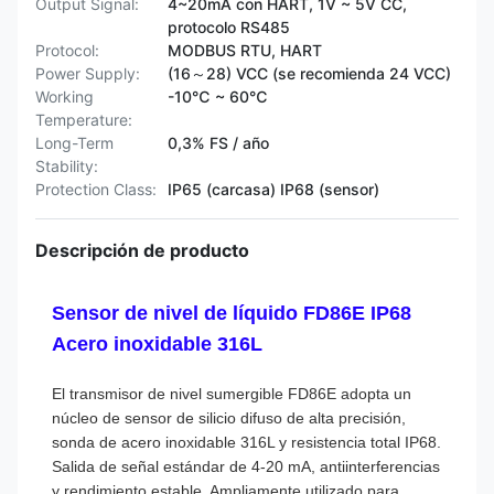
Output Signal:
4~20mA con HART, 1V ~ 5V CC,
protocolo RS485
Protocol:
MODBUS RTU, HART
Power Supply:
(16～28) VCC (se recomienda 24 VCC)
Working
-10℃ ~ 60℃
Temperature:
Long-Term
0,3% FS / año
Stability:
Protection Class:
IP65 (carcasa) IP68 (sensor)
Descripción de producto
Sensor de nivel de líquido FD86E IP68
Acero inoxidable 316L
El transmisor de nivel sumergible FD86E adopta un
núcleo de sensor de silicio difuso de alta precisión,
sonda de acero inoxidable 316L y resistencia total IP68.
Salida de señal estándar de 4-20 mA, antiinterferencias
y rendimiento estable. Ampliamente utilizado para