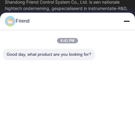
Shandong Friend Control System Co., Ltd. is een nationale
hightech onderneming, gespecialiseerd in instrumentatie-R&D,
productie en industriële...
Friend
Snelkoppelingen
Thuis
Producten
6:41 PM
VR-Show
Over Ons
Fabrieksreis
Kwaliteitscontrole
Good day, what product are you looking for?
Contacteer Ons
Vraag Een Offerte Aan
Nieuws
Contacteer Ons
+86-18553325367
+86-533-3571309
info@frdsensor.com