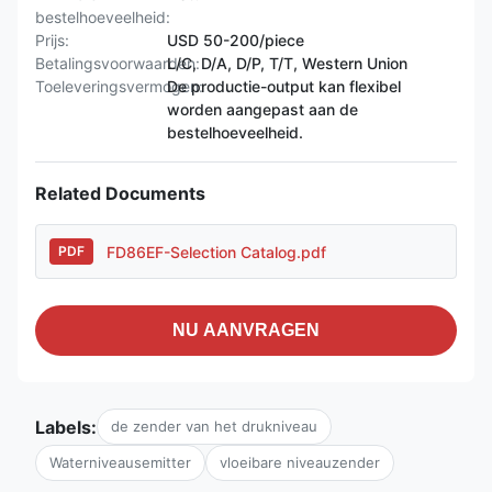
bestelhoeveelheid:
Prijs:
USD 50-200/piece
Betalingsvoorwaarden:
L/C, D/A, D/P, T/T, Western Union
Toeleveringsvermogen:
De productie-output kan flexibel
worden aangepast aan de
bestelhoeveelheid.
Related Documents
FD86EF-Selection Catalog.pdf
PDF
NU AANVRAGEN
Labels:
de zender van het drukniveau
Waterniveausemitter
vloeibare niveauzender