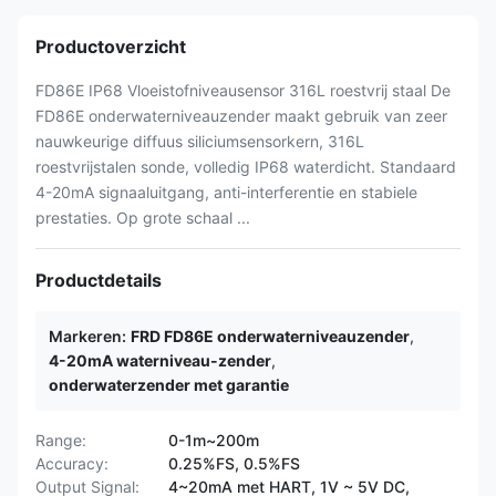
Productoverzicht
FD86E IP68 Vloeistofniveausensor 316L roestvrij staal De
FD86E onderwaterniveauzender maakt gebruik van zeer
nauwkeurige diffuus siliciumsensorkern, 316L
roestvrijstalen sonde, volledig IP68 waterdicht. Standaard
4-20mA signaaluitgang, anti-interferentie en stabiele
prestaties. Op grote schaal ...
Productdetails
Markeren:
FRD FD86E onderwaterniveauzender
,
4-20mA waterniveau-zender
,
onderwaterzender met garantie
Range:
0-1m~200m
Accuracy:
0.25%FS, 0.5%FS
Output Signal:
4~20mA met HART, 1V ~ 5V DC,