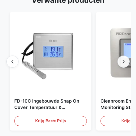
Verwante producten
FD-10C Ingebouwde Snap On
Cleanroom Envi
Cover Temperatuur &
Monitoring Stai
Vochtigheid Transmitter 316L
Embedded Micr
roestvrijstalen monitor
20mA/RS485 For
Krijg Beste Prijs
Krijg Be
Fume Detection