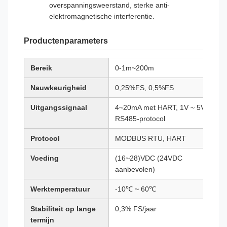
overspanningsweerstand, sterke anti-
elektromagnetische interferentie.
Productenparameters
Bereik
0-1m~200m
Nauwkeurigheid
0,25%FS, 0,5%FS
Uitgangssignaal
4~20mA met HART, 1V ~ 5V DC,
RS485-protocol
Protocol
MODBUS RTU, HART
Voeding
(16~28)VDC (24VDC
aanbevolen)
Werktemperatuur
-10℃ ~ 60℃
Stabiliteit op lange
0,3% FS/jaar
termijn