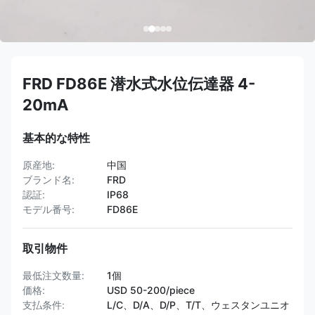
FRD FD86E 潜水式水位伝達器 4-
20mA
基本的な特性
原産地:
中国
ブランド名:
FRD
認証:
IP68
モデル番号:
FD86E
取引物件
最低注文数量:
1個
価格:
USD 50-200/piece
支払条件:
L/C、D/A、D/P、T/T、ウェスタンユニオ