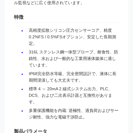
ル監視などに広く使用されています。
特徴
高精度拡散シリコン圧力センサーコア、精度
0.2%FS / 0.5%FSオプション、安定した長期測
定。
316L ステンレス鋼一体型プローブ、耐食性、防
錆性、水および一般的な工業用液体媒体に適し
ています。
IP68完全防水等級、完全密閉設計で、液体に長
期間浸漬しても大丈夫です。
標準 4 ～ 20mA 2 線式システム出力、PLC、
DCS、および二次表示計器と互換性がありま
す。
多重保護機能を内蔵: 逆極性、過負荷およびサー
ジ耐性、強力な電磁干渉防止。
製品パラメータ