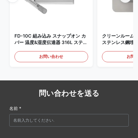
FD-10C 組み込み スナップオン カ
クリーンルーム
バー 温度&湿度伝達器 316L ステン
ステンレス鋼埋
レス・スチールモニター
4-20mA/RS4
知用
お問い合わせ
お問
問い合わせを送る
名前 *