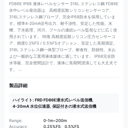
FD86E IP68 液体レベルセンサー 316L ステンレス鋼 FD86E
水中レベル発信器は、高精度拡散シリコンセンサーコア、
316Lステンレス鋼プローブ、完全IP68防水を採用していま
す。標準4-20mA信号出力、耐干渉性、安定した性能。水
槽、下水処理、河川、プールの連続レベル監視などに広く使
用されています。 特徴 高精度拡散シリコン圧力センサーコ
ア、精度0.2%FS / 0.5%FSオプション、安定した長期測定。
316L ステンレス鋼一体型プローブ、耐食性、防錆性、水お
よび一般的な工業用液体媒体に適しています。 IP68完全防
水等級、完全密閉設計で、液体に長期間浸漬しても大丈夫で
す。 ...
製品詳細
ハイライト:
FRD FD86E潜水式レベル送信機
,
4-20mA 水位伝達器
,
保証付きの潜水式送信機
Range:
0-1m~200m
Accuracy:
0.25%FS、0.5%FS