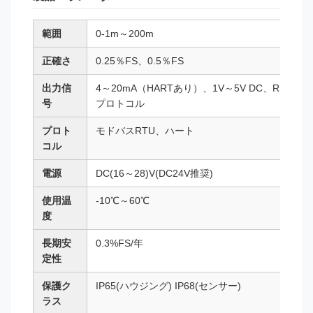
範囲
0-1m～200m
正確さ
0.25％FS、0.5％FS
出力信
4～20mA（HARTあり）、1V～5V DC、RS485
号
プロトコル
プロト
モドバスRTU、ハート
コル
電源
DC(16～28)V(DC24V推奨)
使用温
-10℃～60℃
度
長期安
0.3%FS/年
定性
保護ク
IP65(ハウジング) IP68(センサー)
ラス