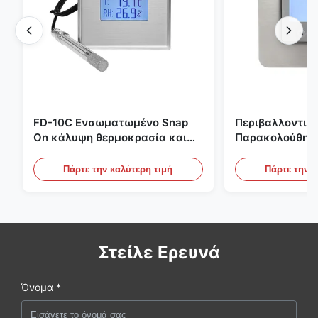
FD-10C Ενσωματωμένο Snap
Περιβαλλοντικ
On κάλυψη θερμοκρασία και
Παρακολούθησ
υγρασία μεταδότης 316L
Χώρου Ενσωμα
αντηλιακό οθόνη από
Ανοξείδωτο Χάλ
Πάρτε την καλύτερη τιμή
Πάρτε την κ
ανοξείδωτο χάλυβα
20mA/RS485 Για
Ανίχνευση Καπ
Στείλε Ερευνά
Όνομα *