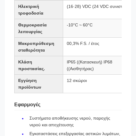
Ηλεκτρική
(16·28) VDC (24 VDC συνιστάται)
τροφοδοσία
Θερμοκρασία
-10°C ~ 60°C
λειτουργίας
Μακροπρόθεσμη
00,3% F.S. / έτος
σταθερότητα
Κλάση
IP65 ((Κατασκευή) IP68
προστασίας.
((Αισθητήρας)
Εγγύηση
12 σκώροι
προϊόντων
Εφαρμογές
Συστήματα αποθήκευσης νερού, παροχής
νερού και αποχέτευσης
Εγκαταστάσεις επεξεργασίας αστικών λυμάτων,