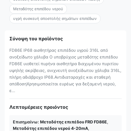
Μεταδότης επιπέδου νερού
υγρή συσκευή αποστολής σημάτων επιπέδων
Σύνοψη του προϊόντος
FD86E IP68 αισθητήρας επιπέδου υγρού 316L από
ανοξείδωτο χάλυβα Ο υποβρύχιος μεταδότης επιπέδου
FD86E υιοθετεί πυρήνα αισθητήρα διαχυμένου πυριτίου
υψηλής ακρίβειας, ανιχνευτή ανοξείδωτου χάλυβα 316L,
πλήρη αδιάβροχο IP68.Αντιδιαταραχές και σταθερή
απόδοσηΧρησιμοποιείται ευρέως για δεξαμενή νερού,
ε...
Λεπτομέρειες προιόντος
Επισημαίνω:
Μεταδότης επιπέδου FRD FD86E
,
Μεταδότης επιπέδου νερού 4-20mA
,