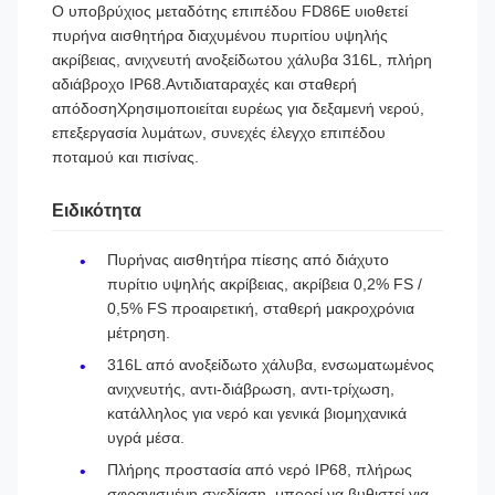
Ο υποβρύχιος μεταδότης επιπέδου FD86E υιοθετεί
πυρήνα αισθητήρα διαχυμένου πυριτίου υψηλής
ακρίβειας, ανιχνευτή ανοξείδωτου χάλυβα 316L, πλήρη
αδιάβροχο IP68.Αντιδιαταραχές και σταθερή
απόδοσηΧρησιμοποιείται ευρέως για δεξαμενή νερού,
επεξεργασία λυμάτων, συνεχές έλεγχο επιπέδου
ποταμού και πισίνας.
Ειδικότητα
Πυρήνας αισθητήρα πίεσης από διάχυτο
πυρίτιο υψηλής ακρίβειας, ακρίβεια 0,2% FS /
0,5% FS προαιρετική, σταθερή μακροχρόνια
μέτρηση.
316L από ανοξείδωτο χάλυβα, ενσωματωμένος
ανιχνευτής, αντι-διάβρωση, αντι-τρίχωση,
κατάλληλος για νερό και γενικά βιομηχανικά
υγρά μέσα.
Πλήρης προστασία από νερό IP68, πλήρως
σφραγισμένη σχεδίαση, μπορεί να βυθιστεί για