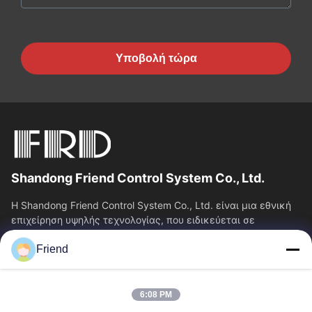
Υποβολή τώρα
Shandong Friend Control System Co., Ltd.
Η Shandong Friend Control System Co., Ltd. είναι μια εθνική
επιχείρηση υψηλής τεχνολογίας, που ειδικεύεται σε
υπηρεσίες Ε&Α οργάνων, κατασκευής...
Friend
Γρήγορες Συνδέσεις
Αρχική Σελίδα
Προϊόντα
6:08 PM
Εμφάνιση VR
Σχετικά Με Εμάς