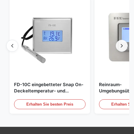
FD-10C eingebetteter Snap On-
Reinraum-
Deckeltemperatur- und
Umgebungsübe
Feuchtigkeitsübertrager 316L
Edelstahl einge
Edelstahlmonitor
20mA/RS485 für
Erhalten Sie besten Preis
Erhalten Sie
Rauchgasdetekt