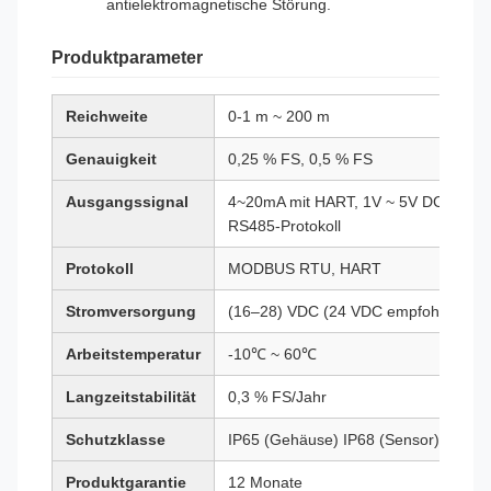
antielektromagnetische Störung.
Produktparameter
Reichweite
0-1 m ~ 200 m
Genauigkeit
0,25 % FS, 0,5 % FS
Ausgangssignal
4~20mA mit HART, 1V ~ 5V DC,
RS485-Protokoll
Protokoll
MODBUS RTU, HART
Stromversorgung
(16–28) VDC (24 VDC empfohlen)
Arbeitstemperatur
-10℃ ~ 60℃
Langzeitstabilität
0,3 % FS/Jahr
Schutzklasse
IP65 (Gehäuse) IP68 (Sensor)
Produktgarantie
12 Monate