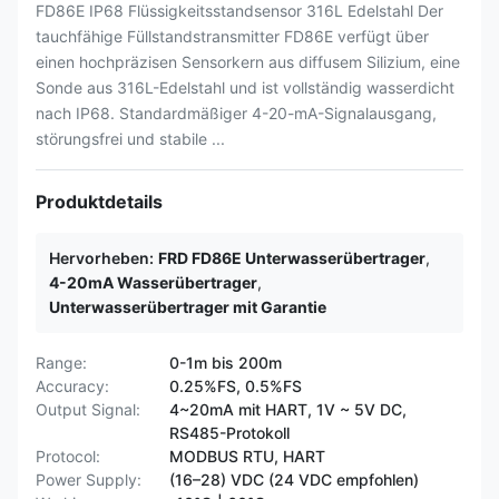
FD86E IP68 Flüssigkeitsstandsensor 316L Edelstahl Der
tauchfähige Füllstandstransmitter FD86E verfügt über
einen hochpräzisen Sensorkern aus diffusem Silizium, eine
Sonde aus 316L-Edelstahl und ist vollständig wasserdicht
nach IP68. Standardmäßiger 4-20-mA-Signalausgang,
störungsfrei und stabile ...
Produktdetails
Hervorheben:
FRD FD86E Unterwasserübertrager
,
4-20mA Wasserübertrager
,
Unterwasserübertrager mit Garantie
Range:
0-1m bis 200m
Accuracy:
0.25%FS, 0.5%FS
Output Signal:
4~20mA mit HART, 1V ~ 5V DC,
RS485-Protokoll
Protocol:
MODBUS RTU, HART
Power Supply:
(16–28) VDC (24 VDC empfohlen)