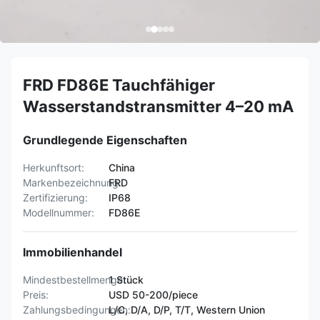
FRD FD86E Tauchfähiger
Wasserstandstransmitter 4–20 mA
Grundlegende Eigenschaften
Herkunftsort:
China
Markenbezeichnung:
FRD
Zertifizierung:
IP68
Modellnummer:
FD86E
Immobilienhandel
Mindestbestellmenge:
1 Stück
Preis:
USD 50-200/piece
Zahlungsbedingungen:
L/C, D/A, D/P, T/T, Western Union