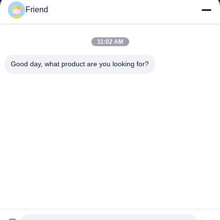
Friend
Schnelle Verbindungen
Startseite
Produkte
11:02 AM
VR Show
Über Uns
Fabrik Tour
Qualitätskontrolle
Good day, what product are you looking for?
Kontakt
Referenzen
Nachrichten
Treten Sie Mit Uns In Verbindung
+86-18553325367
+86-533-3571309
info@frdsensor.com
Urheberrecht © 2026-2026 Shandong Friend Control System Co., Ltd.. .
Alle Rechte vorbehalten.