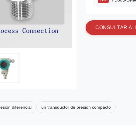
FD80B-Selec
PDF
C
O
N
S
U
L
T
A
R
A
H
esión diferencial
un transductor de presión compacto