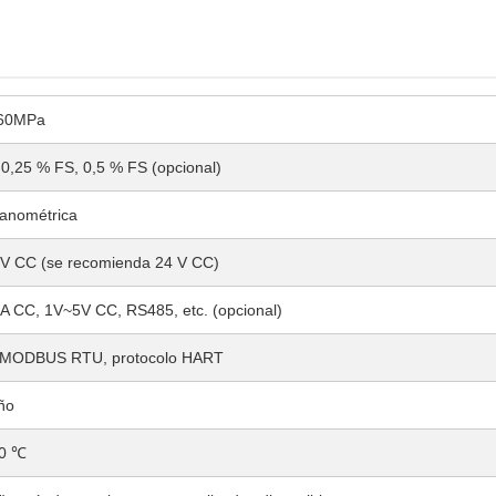
260MPa
 0,25 % FS, 0,5 % FS (opcional)
anométrica
 V CC (se recomienda 24 V CC)
CC, 1V~5V CC, RS485, etc. (opcional)
o MODBUS RTU, protocolo HART
ño
70 ℃