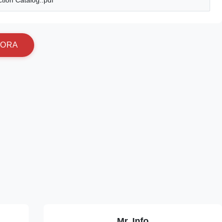
tion Catalog..pdf
O
R
A
Mr. Info