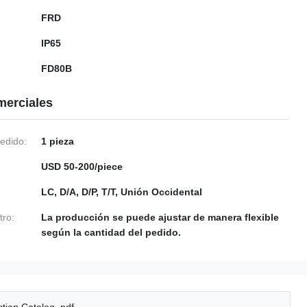
FRD
IP65
FD80B
merciales
edido:
1 pieza
USD 50-200/piece
LC, D/A, D/P, T/T, Unión Occidental
tro:
La producción se puede ajustar de manera flexible
según la cantidad del pedido.