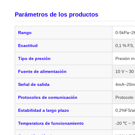
Parámetros de los productos
Rango
0-5kPa~
Exactitud
0,1 % FS,
Tipo de presión
Presión m
Fuente de alimentación
10 V ~ 30
Señal de salida
4mA~20mA 
Protocolos de comunicación
Protocol
Estabilidad a largo plazo
0,2%FS/a
Temperatura de funcionamiento
-20 ℃ ~ 