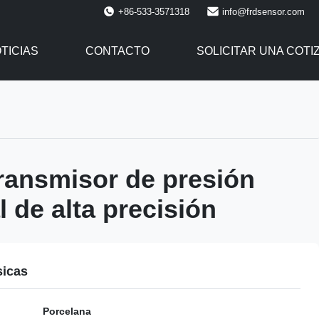
+86-533-3571318
info@frdsensor.com
TICIAS
CONTACTO
SOLICITAR UNA COTI
ansmisor de presión
l de alta precisión
sicas
Porcelana