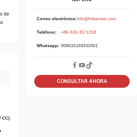
to de
Correo electrónico:
info@frdsensor.com
ra
Teléfono:
+86-533-3571318
Whatsapp:
008615169332001
CONSULTAR AHORA
V CC)
o