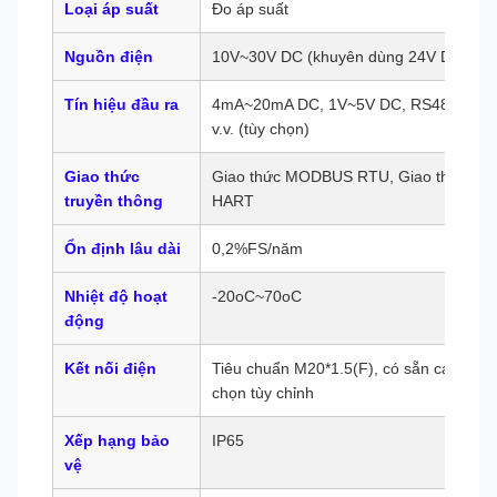
Loại áp suất
Đo áp suất
Nguồn điện
10V~30V DC (khuyên dùng 24V DC)
Tín hiệu đầu ra
4mA~20mA DC, 1V~5V DC, RS485,
v.v. (tùy chọn)
Giao thức
Giao thức MODBUS RTU, Giao thức
truyền thông
HART
Ổn định lâu dài
0,2%FS/năm
Nhiệt độ hoạt
-20oC~70oC
động
Kết nối điện
Tiêu chuẩn M20*1.5(F), có sẵn các tùy
chọn tùy chỉnh
Xếp hạng bảo
IP65
vệ