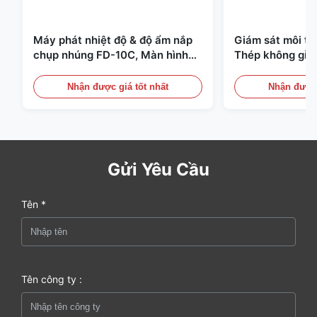
Máy phát nhiệt độ & độ ẩm nắp
Giám sát môi t
chụp nhúng FD-10C, Màn hình
Thép không gỉ 
thép không gỉ 316L
20mA/RS485 Dùn
Phát hiện Khói
Nhận được giá tốt nhất
Nhận được 
Gửi Yêu Cầu
Tên *
Tên công ty :