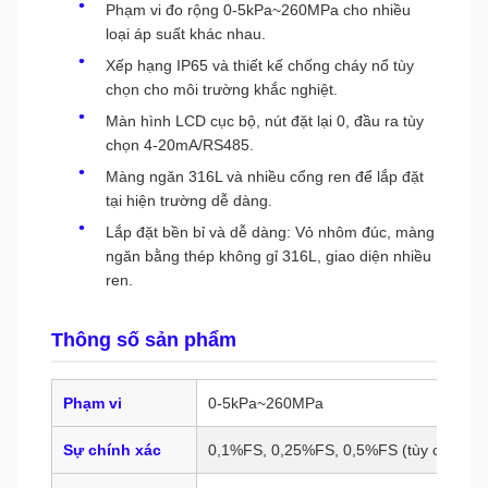
Phạm vi đo rộng 0-5kPa~260MPa cho nhiều
loại áp suất khác nhau.
Xếp hạng IP65 và thiết kế chống cháy nổ tùy
chọn cho môi trường khắc nghiệt.
Màn hình LCD cục bộ, nút đặt lại 0, đầu ra tùy
chọn 4-20mA/RS485.
Màng ngăn 316L và nhiều cổng ren để lắp đặt
tại hiện trường dễ dàng.
Lắp đặt bền bỉ và dễ dàng: Vỏ nhôm đúc, màng
ngăn bằng thép không gỉ 316L, giao diện nhiều
ren.
Thông số sản phẩm
Phạm vi
0-5kPa~260MPa
Sự chính xác
0,1%FS, 0,25%FS, 0,5%FS (tùy chọn)