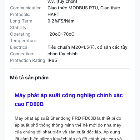
v.v. (tùy chọn)
Communication
Giao thức MODBUS RTU, Giao thức
Protocols:
HART
Long-Term
0,2%FS/Năm
Stability:
Operating
-20oC~70oC
Temperature:
Electrical
Tiêu chuẩn M20*1.5(F), có sẵn các tùy
Connection:
chọn tùy chỉnh
Protection Rating:
IP65
Mô tả sản phẩm
Máy phát áp suất công nghiệp chính xác
cao FD80B
Máy phát áp suất Shandong FRD FD80B là thiết bị đo
áp suất phổ thông thông minh thế hệ mới do nhà máy
của chúng tôi phát triển và sản xuất độc lập. Áp dụng
lõi cảm biến silicon khuếch tán có độ chính xác cao và