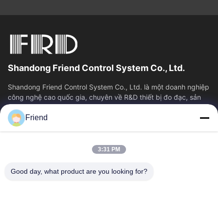
Shandong Friend Control System Co., Ltd.
Shandong Friend Control System Co., Ltd. là một doanh nghiệp
công nghệ cao quốc gia, chuyên về R&D thiết bị đo đạc, sản
xuất và dịch vụ điều...
Friend
Liên Kết Nhanh
Nhà
Sản Phẩm
3:31 PM
Hướng Dẫn VR
Về Chúng Tôi
Tham Quan Nhà Máy
Kiểm Soát Chất Lượng
Good day, what product are you looking for?
Liên Hệ Chúng Tôi
Yêu Cầu Báo Giá
Tin Tức
Liên Hệ Với Chúng Tôi