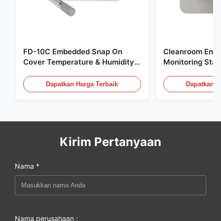
FD-10C Embedded Snap On
Cleanroom Envi
Cover Temperature & Humidity
Monitoring Stai
Transmitter 316L Stainless Steel
Embedded Micr
Monitor
20mA/RS485 Un
Dapatkan Harga Terbaik
Dapatkan H
Deteksi Asap
Kirim Pertanyaan
Nama *
Nama perusahaan :