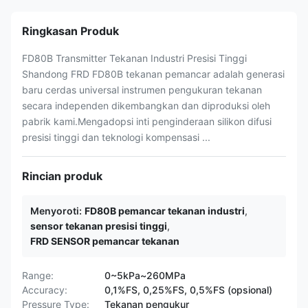
Ringkasan Produk
FD80B Transmitter Tekanan Industri Presisi Tinggi
Shandong FRD FD80B tekanan pemancar adalah generasi
baru cerdas universal instrumen pengukuran tekanan
secara independen dikembangkan dan diproduksi oleh
pabrik kami.Mengadopsi inti penginderaan silikon difusi
presisi tinggi dan teknologi kompensasi ...
Rincian produk
Menyoroti:
FD80B pemancar tekanan industri
,
sensor tekanan presisi tinggi
,
FRD SENSOR pemancar tekanan
Range:
0~5kPa~260MPa
Accuracy:
0,1%FS, 0,25%FS, 0,5%FS (opsional)
Pressure Type:
Tekanan pengukur