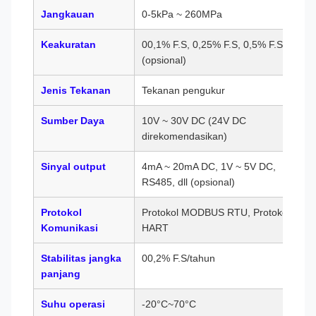
Jangkauan
0-5kPa ~ 260MPa
Keakuratan
00,1% F.S, 0,25% F.S, 0,5% F.S
(opsional)
Jenis Tekanan
Tekanan pengukur
Sumber Daya
10V ~ 30V DC (24V DC
direkomendasikan)
Sinyal output
4mA ~ 20mA DC, 1V ~ 5V DC,
RS485, dll (opsional)
Protokol
Protokol MODBUS RTU, Protokol
Komunikasi
HART
Stabilitas jangka
00,2% F.S/tahun
panjang
Suhu operasi
-20°C~70°C