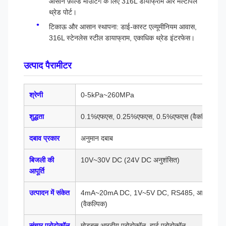
आसान फ़ील्ड माउंटिंग के लिए 316L डायाफ्राम और मल्टीपल
थ्रेड पोर्ट।
टिकाऊ और आसान स्थापना: डाई-कास्ट एल्यूमीनियम आवास,
316L स्टेनलेस स्टील डायाफ्राम, एकाधिक थ्रेड इंटरफेस।
उत्पाद पैरामीटर
श्रेणी
0-5kPa~260MPa
शुद्धता
0.1%एफएस, 0.25%एफएस, 0.5%एफएस (वैकल्पिक)
दबाव प्रकार
अनुमान दबाब
बिजली की
10V~30V DC (24V DC अनुशंसित)
आपूर्ति
उत्पादन में संकेत
4mA~20mA DC, 1V~5V DC, RS485, आदि
(वैकल्पिक)
संचार प्रोटोकॉल
मोडबस आरटीयू प्रोटोकॉल, हार्ट प्रोटोकॉल