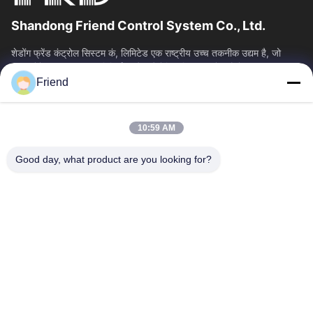
Shandong Friend Control System Co., Ltd.
शेडोंग फ्रेंड कंट्रोल सिस्टम कं, लिमिटेड एक राष्ट्रीय उच्च तकनीक उद्यम है, जो
इंस्ट्रूमेंटेशन आर एंड डी, विनिर्माण और औद्योगिक नियंत्रण सेवाओं में...
Friend
त्वरित लिंक
होम
उत्पाद
10:59 AM
वीआर दिखाएँ
हमारे बारे में
फैक्टरी यात्रा
गुणवत्ता नियंत्रण
Good day, what product are you looking for?
हमसे संपर्क करें
एक बोली का अनुरोध
समाचार
हमसे संपर्क करें
+86-18553325367
+86-533-3571309
info@frdsensor.com