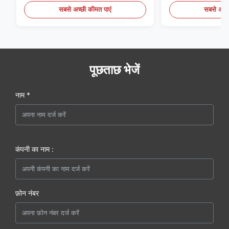
सबसे अच्छी कीमत पाएं
सबसे अच्छ
पूछताछ भेजें
नाम *
कंपनी का नाम :
फ़ोन नंबर