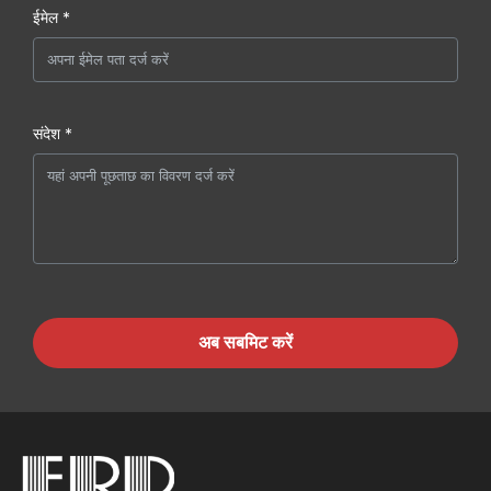
ईमेल *
संदेश *
अब सबमिट करें