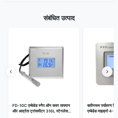
संबंधित उत्पाद
FD-10C एम्बेडेड स्नैप ऑन कवर तापमान
क्लीनरूम पर्यावरण निग
और आर्द्रता ट्रांसमीटर 316L स्टेनलेस
एम्बेडेड माइक्रो 
स्टील मॉनिटर
मेडिकल / फ्यूम डिटेक