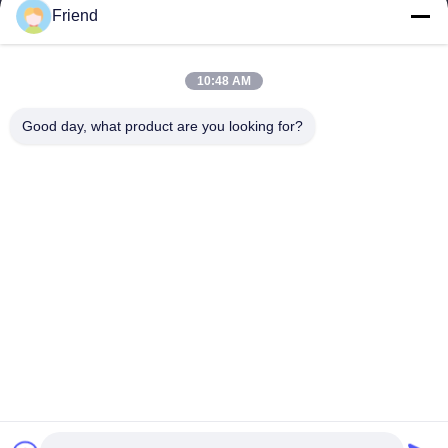
Friend
Relações Rápidas
Casa
Produtos
10:48 AM
Show De RV
Quem Somos
Fábrica
Controle De Qualidade
Good day, what product are you looking for?
Fale Conosco
Pedir Um Orçamento
Notícias
Contacte-Nos
+86-18553325367
+86-533-3571309
info@frdsensor.com
Direitos autorais © 2026-2026 Shandong Friend Control System Co., Ltd..
. Todos os direitos reservados.