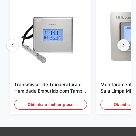
Transmissor de Temperatura e
Monitoramento 
Humidade Embutido com Tampa
Sala Limpa Micr
de Encaixe FD-10C Monitor de
20mA/RS485 pa
Aço Inoxidável 316L
médica / de fu
Obtenha o melhor preço
Obtenha o 