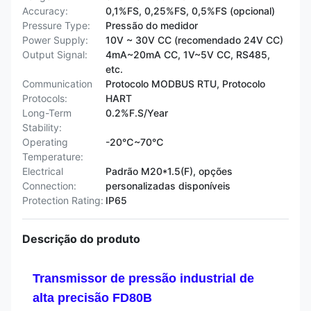
Accuracy:
0,1%FS, 0,25%FS, 0,5%FS (opcional)
Pressure Type:
Pressão do medidor
Power Supply:
10V ~ 30V CC (recomendado 24V CC)
Output Signal:
4mA~20mA CC, 1V~5V CC, RS485,
etc.
Communication
Protocolo MODBUS RTU, Protocolo
Protocols:
HART
Long-Term
0.2%F.S/Year
Stability:
Operating
-20℃~70℃
Temperature:
Electrical
Padrão M20*1.5(F), opções
Connection:
personalizadas disponíveis
Protection Rating:
IP65
Descrição do produto
Transmissor de pressão industrial de
alta precisão FD80B