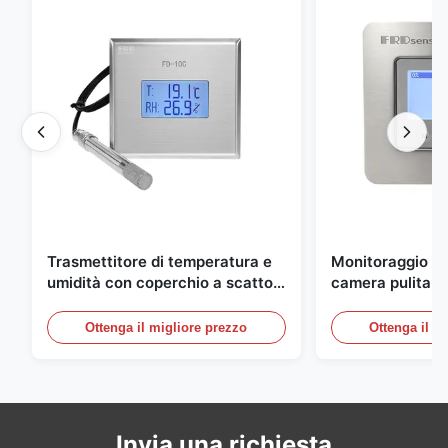
Trasmettitore di temperatura e
Monitoraggio am
umidità con coperchio a scatto
camera pulita M
integrato FD-10C, monitor in
20mA/RS485 in 
acciaio inossidabile 316L
inossidabile per
Ottenga il migliore prezzo
Ottenga il m
medico/fumo
Invia una richiesta