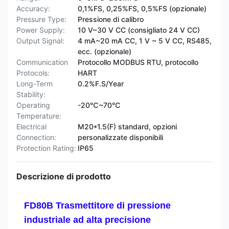
Accuracy:
0,1%FS, 0,25%FS, 0,5%FS (opzionale)
Pressure Type:
Pressione di calibro
Power Supply:
10 V~30 V CC (consigliato 24 V CC)
Output Signal:
4 mA~20 mA CC, 1 V ~ 5 V CC, RS485,
ecc. (opzionale)
Communication
Protocollo MODBUS RTU, protocollo
Protocols:
HART
Long-Term
0.2%F.S/Year
Stability:
Operating
-20℃~70℃
Temperature:
Electrical
M20*1.5(F) standard, opzioni
Connection:
personalizzate disponibili
Protection Rating:
IP65
Descrizione di prodotto
FD80B Trasmettitore di pressione
industriale ad alta precisione