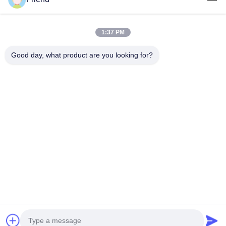
Collegamenti Rapidi
Casa
Prodotti
1:37 PM
Mostra VR
Chi Siamo
Fatory Tour
Controllo Di Qualità
Good day, what product are you looking for?
Contattaci
Richiedere Un Preventivo
Notizie
Contattici
+86-18553325367
+86-533-3571309
info@frdsensor.com
Diritti d'autore © 2026-2026 Shandong Friend Control System Co., Ltd.. .
Tutti i diritti riservati.