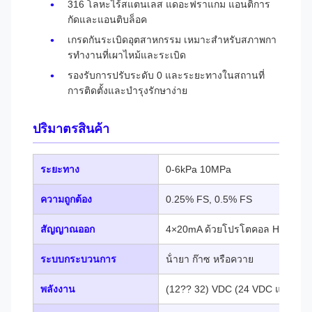
316 โลหะไร้สแตนเลส แดอะฟราแกม แอนติการ
กัดและแอนติบล็อค
เกรดกันระเบิดอุตสาหกรรม เหมาะสําหรับสภาพกา
รทํางานที่เผาไหม้และระเบิด
รองรับการปรับระดับ 0 และระยะทางในสถานที่
การติดตั้งและบํารุงรักษาง่าย
ปริมาตรสินค้า
ระยะทาง
0-6kPa 10MPa
ความถูกต้อง
0.25% FS, 0.5% FS
สัญญาณออก
4×20mA ด้วยโปรโตคอล HART, R
ระบบกระบวนการ
น้ํายา ก๊าซ หรือควาย
พลังงาน
(12?? 32) VDC (24 VDC แนะนํา)