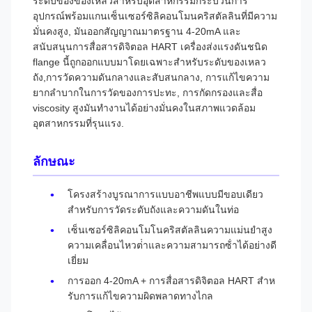
ระดับของของเหลวสําหรับอุตสาหกรรมกระบวนการ
อุปกรณ์พร้อมแกนเซ็นเซอร์ซิลิคอนโมนคริสตัลลินที่มีความ
มั่นคงสูง, มันออกสัญญาณมาตรฐาน 4-20mA และ
สนับสนุนการสื่อสารดิจิตอล HART เครื่องส่งแรงดันชนิด
flange นี้ถูกออกแบบมาโดยเฉพาะสําหรับระดับของเหลว
ถัง,การวัดความดันกลางและสับสนกลาง, การแก้ไขความ
ยากลําบากในการวัดของการปะทะ, การกัดกรองและสื่อ
viscosity สูงมันทํางานได้อย่างมั่นคงในสภาพแวดล้อม
อุตสาหกรรมที่รุนแรง.
ลักษณะ
โครงสร้างบูรณาการแบบอาชีพแบบมีขอบเดียว
สําหรับการวัดระดับถังและความดันในท่อ
เซ็นเซอร์ซิลิคอนโมโนคริสตัลลินความแม่นยําสูง
ความเคลื่อนไหวต่ําและความสามารถซ้ําได้อย่างดี
เยี่ยม
การออก 4-20mA + การสื่อสารดิจิตอล HART สําห
รับการแก้ไขความผิดพลาดทางไกล