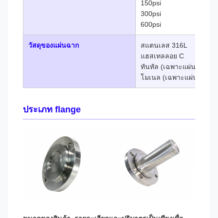
150psi
300psi
600psi
วัสดุของแผ่นฉาก
สแตนเลส 316L
แฮสเทลลอย C
ทันทัล (เฉพาะแผ่นแผ่นก
โมเนล (เฉพาะแผ่นแผ่นก
ประเภท flange