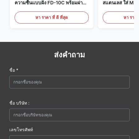
ความชื้นแบบฝัง FD-10C พร้อมฝา
สแตนเลส ใส่ Mic
ครอบแบบ Snap-On, จอภาพสแตน
20mA/RS485 สํ
เลสสตีล 316L
ทางการแพทย์ / คว
หา ราคา ที่ ดี ที่สุด
หา ราคา ที
ส่งคำถาม
ชื่อ *
ชื่อ บริษัท :
เลขโทรศัพท์