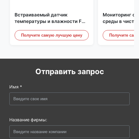
Встраиваемый датчик
Мониторинг о
температуры и влажности FD-
среды в чисто
10C со съемной крышкой,
Нержавеющая 
монитор из нержавеющей
встроенная ми
Получите самую лучшую цену
Получите сам
стали 316L
20mA/RS485 д
/ дымовой дет
Отправить запрос
Имя *
Название фирмы: