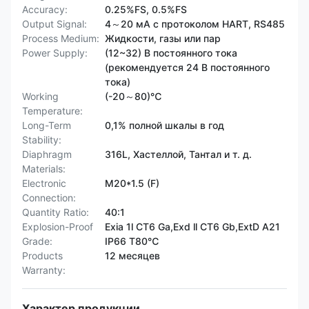
Accuracy:
0.25%FS, 0.5%FS
Output Signal:
4～20 мА с протоколом HART, RS485
Process Medium:
Жидкости, газы или пар
Power Supply:
(12~32) В постоянного тока
(рекомендуется 24 В постоянного
тока)
Working
(-20～80)℃
Temperature:
Long-Term
0,1% полной шкалы в год
Stability:
Diaphragm
316L, Хастеллой, Тантал и т. д.
Materials:
Electronic
M20*1.5 (F)
Connection:
Quantity Ratio:
40:1
Explosion-Proof
Exia 1l CT6 Ga,Exd ll CT6 Gb,ExtD A21
Grade:
IP66 T80℃
Products
12 месяцев
Warranty:
Характер продукции