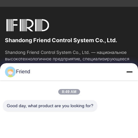
Shandong Friend Control System Co., Ltd.
Shandong Friend Control System Co., Ltd. — национальное
высокотехнологичное предприятие, специализирующееся
на исследованиях и разработках в...
Friend
Быстрые Связи
Главная Страница
Продукция
8:49 AM
VR - Шоу
О Компании
Наша Фабрика
Контроль Качества
Good day, what product are you looking for?
Контактные Данные
Отправить Запрос
Новости
Свяжитесь Мы