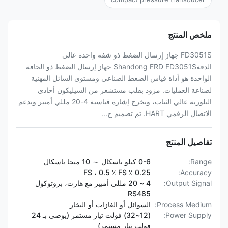
ملخص المنتج
FD3051S جهاز إرسال الضغط ذو شفة واحدة عالي
الدقةShandong FRD FD3051S جهاز إرسال الضغط ذو الحافة
الواحدة هو أداة قياس الضغط الصناعي ومستوى السائل المهنية
لصناعة العمليات. مزود بقلب مستشعر من السيليكون أحادي
البلورية عالي الثبات، ويخرج إشارة قياسية 4-20 مللي أمبير ويدعم
الاتصال الرقمي HART. تم تصميم ج...
تفاصيل المنتج
Range:
0-6 كيلو باسكال ～ 10 ميجا باسكال
0.25 ٪ FS ، 0.5 ٪ FS
Accuracy:
Output Signal:
4 ~ 20 مللي أمبير مع هارت، بروتوكول
RS485
Process Medium:
السوائل أو الغازات أو البخار
Power Supply:
(12~32) فولت تيار مستمر (يوصى بـ 24
فولت تيار مستمر)