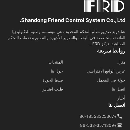
Shandong Friend Control System Co., Lt
دونغ صديق نظام التحكم المحدودة هي مؤسسة وطنية للتكنولوجيا
ائقة، متخصصة في البحث والتطوير الأجهزة والتصنيع وخدمات التحكم
اعية. تركز FRD...
ابط سريعة
ل
المنتجات
 الواقع الافتراضي
حول بنا
ة في المعمل
ضبط الجودة
ل بنا
طلب اقتباس
ار
ل بنا
+86-18553325367
+86-533-3571309