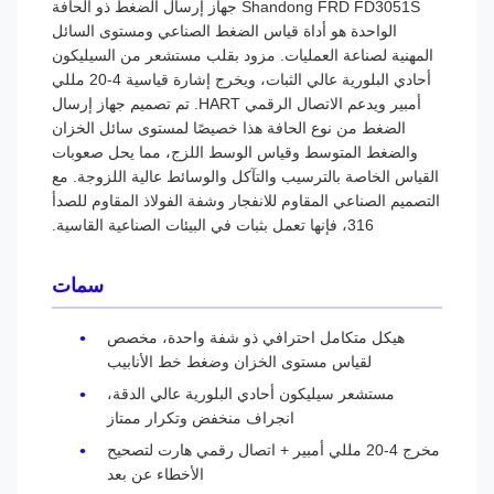
Shandong FRD FD3051S جهاز إرسال الضغط ذو الحافة
الواحدة هو أداة قياس الضغط الصناعي ومستوى السائل
المهنية لصناعة العمليات. مزود بقلب مستشعر من السيليكون
أحادي البلورية عالي الثبات، ويخرج إشارة قياسية 4-20 مللي
أمبير ويدعم الاتصال الرقمي HART. تم تصميم جهاز إرسال
الضغط من نوع الحافة هذا خصيصًا لمستوى سائل الخزان
والضغط المتوسط ​​وقياس الوسط اللزج، مما يحل صعوبات
القياس الخاصة بالترسيب والتآكل والوسائط عالية اللزوجة. مع
التصميم الصناعي المقاوم للانفجار وشفة الفولاذ المقاوم للصدأ
316، فإنها تعمل بثبات في البيئات الصناعية القاسية.
سمات
هيكل متكامل احترافي ذو شفة واحدة، مخصص
لقياس مستوى الخزان وضغط خط الأنابيب
مستشعر سيليكون أحادي البلورية عالي الدقة،
انجراف منخفض وتكرار ممتاز
مخرج 4-20 مللي أمبير + اتصال رقمي هارت لتصحيح
الأخطاء عن بعد