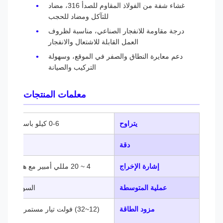
غشاء شفة من الفولاذ المقاوم للصدأ 316، مضاد
للتآكل ومضاد للحجب
درجة مقاومة للانفجار الصناعي، مناسبة لظروف
العمل القابلة للاشتعال والانفجار
دعم معايرة النطاق والصفر في الموقع، وسهولة
التركيب والصيانة
معلمات المنتجات
يتراوح
0-6 كيلو باسكال ～ 10 ميجا باسكال
دقة
0.25% FS، 0.5% FS
إشارة الإخراج
4 ~ 20 مللي أمبير مع هارت، بروتوكول RS485
عملية المتوسطة
السوائل أو الغازات 
مزود الطاقة
(12