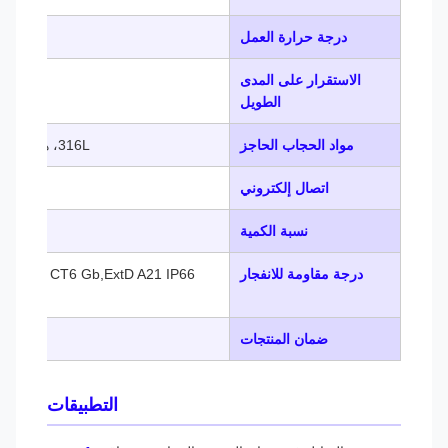
درجة حرارة العمل
(-20～80) درجة مئوية
الاستقرار على المدى
0.1% خ م/سنة
الطويل
مواد الحجاب الحاجز
316L، هاستيلوي، التنتالوم، الخ.
اتصال إلكتروني
م20*1.5(و)
نسبة الكمية
درجة مقاومة للانفجار
CT6 Ga,Exd ll CT6 Gb,ExtD A21 IP66
ضمان المنتجات
التطبيقات