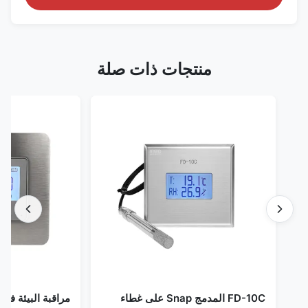
منتجات ذات صلة
FD-10C المدمج Snap على غطاء
مراقبة البيئة في الغر