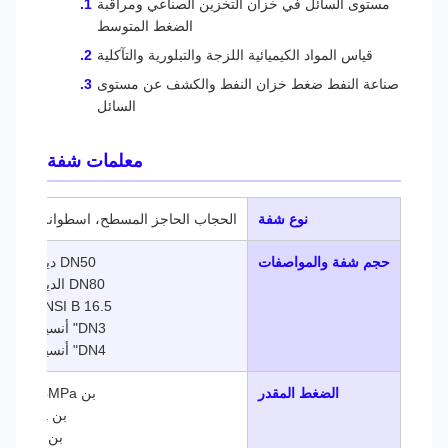
مستوى السائل في خزان التخزين الصناعي ومراقبة
الضغط المتوسط
قياس المواد الكيميائية اللزجة والتبلورية والتآكلية
صناعة النفط ضغط خزان النفط والكشف عن مستوى
السائل
معلمات شفة
نوع شفة
الحجاب الحاجز المسطح، اسطوانة الإدراج
حجم شفة والمواصفات
DN50 دين 2501
DN80 الدين 2501
DN2" ANSI B 16.5
DN3" أنسيب 16.5
DN4" أنسيب 16.5
الضغط المقدر
بن 1MPa/4MPa
بن 6.4MPa
بن 10MPa