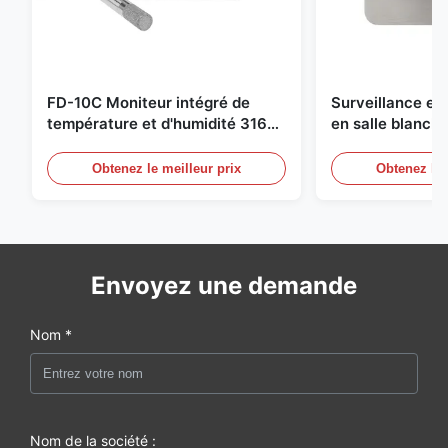
FD-10C Moniteur intégré de
Surveillance e
température et d'humidité 316L
en salle blanch
en acier inoxydable
en acier inoxyd
20mA/RS485 pou
Obtenez le meilleur prix
Obtenez le 
Détection de f
Envoyez une demande
Nom *
Nom de la société :