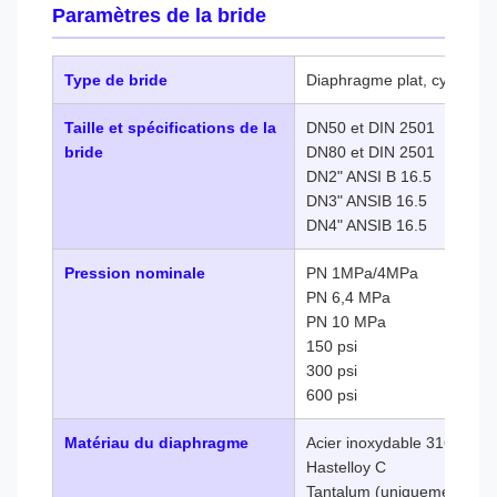
Paramètres de la bride
Type de bride
Diaphragme plat, cylindre d
Taille et spécifications de la
DN50 et DIN 2501
bride
DN80 et DIN 2501
DN2" ANSI B 16.5
DN3" ANSIB 16.5
DN4" ANSIB 16.5
Pression nominale
PN 1MPa/4MPa
PN 6,4 MPa
PN 10 MPa
150 psi
300 psi
600 psi
Matériau du diaphragme
Acier inoxydable 316L
Hastelloy C
Tantalum (uniquement pour