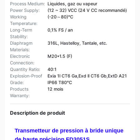
Process Medium:
Liquides, gaz ou vapeur
Power Supply:
(12 ~ 32) VCC (24 V CC recommandé)
Working
(-20～80)℃
Temperature:
Long-Term
0,1% FS / an
Stability:
Diaphragm
316L, Hastelloy, Tantale, etc.
Materials:
Electronic
M20*1.5 (F)
Connection:
Quantity Ratio:
40:1
Explosion-Proof
Exia 1l CT6 Ga,Exd ll CT6 Gb,ExtD A21
Grade:
IP66 T80℃
Products
12 mois
Warranty:
Description de produit
Transmetteur de pression à bride unique
de haute précision FD3051S