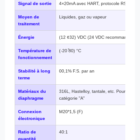
Signal de sortie
4×20mA avec HART, protocole RS485
Moyen de
Liquides, gaz ou vapeur
traitement
Énergie
(12 ¢32) VDC (24 VDC recommandé)
Température de
(-20 ̊80) °C
fonctionnement
Stabilité à long
00,1% F.S. par an
terme
Matériaux du
316L, Hastelloy, tantale, etc. Pour les pro
diaphragme
catégorie "A"
Connexion
M20*1,5 (F)
électronique
Ratio de
40:1
quantité