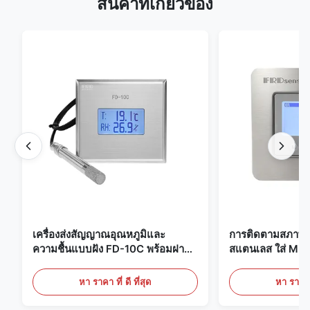
สินค้าที่เกี่ยวข้อง
เครื่องส่งสัญญาณอุณหภูมิและ
การติดตามสภาพแ
ความชื้นแบบฝัง FD-10C พร้อมฝา
สแตนเลส ใส่ Mic
ครอบแบบ Snap-On, จอภาพสแตน
20mA/RS485 สํ
เลสสตีล 316L
ทางการแพทย์ / คว
หา ราคา ที่ ดี ที่สุด
หา ราคา ที