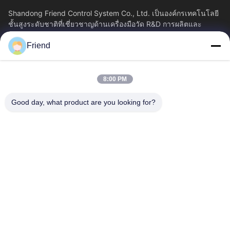
Shandong Friend Control System Co., Ltd. เป็นองค์กรเทคโนโลยี
ชั้นสูงระดับชาติที่เชี่ยวชาญด้านเครื่องมือวัด R&D การผลิตและ
บริการควบคุมอุตสาหกรรม...
Friend
ลิงค์เร็ว
บ้าน
ผลิตภัณฑ์
8:00 PM
แสดง VR
เกี่ยวกับเรา
ทัวร์โรงงาน
ควบคุมคุณภาพ
Good day, what product are you looking for?
ติดต่อเรา
ขออ้าง
ข่าว
ติดต่อเรา
+86-18553325367
+86-533-3571309
info@frdsensor.com