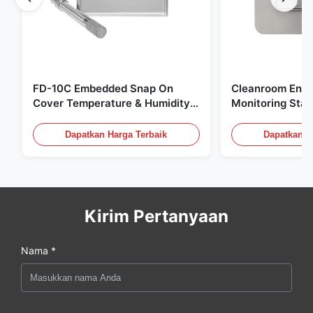
FD-10C Embedded Snap On
Cleanroom Envi
Cover Temperature & Humidity
Monitoring Stai
Transmitter 316L Stainless Steel
Embedded Micr
Monitor
20mA/RS485 Un
Dapatkan Harga Terbaik
Dapatkan H
Deteksi Asap
Kirim Pertanyaan
Nama *