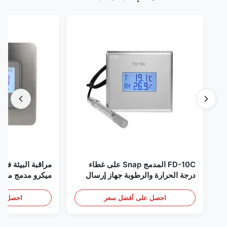
FD-10C المدمج Snap على غطاء
مراقبة البيئة في الغر
درجة الحرارة والرطوبة جهاز إرسال
ميكرو مدمج من الفولاذ
316L مراقبة الفولاذ المقاوم للصدأ
RS485
الكشف عن الأبخرة
احصل على أفضل سعر
احصل على أف