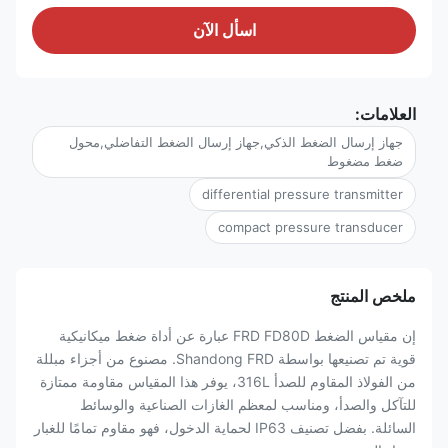
اسأل الآن
العلامات:
جهاز إرسال الضغط الذكي,جهاز إرسال الضغط التفاضلي,محول
ضغط مضغوط
differential pressure transmitter
compact pressure transducer
ملخص المنتج
إن مقياس الضغط FRD FD80D عبارة عن أداة ضغط ميكانيكية
قوية تم تصنيعها بواسطة Shandong FRD. مصنوع من أجزاء مبللة
من الفولاذ المقاوم للصدأ 316L، يوفر هذا المقياس مقاومة ممتازة
للتآكل والصدأ، ومناسب لمعظم الغازات الصناعية والوسائط
السائلة. بفضل تصنيف IP63 لحماية الدخول، فهو مقاوم تمامًا للغبار