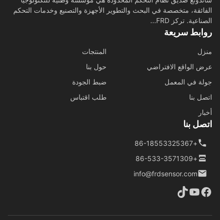
ائقة، متخصصة في البحث والتطوير الأجهزة والتصنيع وخدمات التحكم
اعية. تركز FRD...
ابط سريعة
ل
المنتجات
 الواقع الافتراضي
حول بنا
ة في المعمل
ضبط الجودة
ل بنا
طلب اقتباس
ار
ل بنا
+86-18553325367
+86-533-3571309
info@frdsensor.com