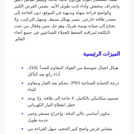
وانجراف منخفض وأداء ثابت طويل الأمد. يضمن القرص الكبير
والواضح قراءة سهلة وبديهية في الموقع، دون الحاجة إلى
مصدر طاقة خارجي. يتميز بهيكل بسيط، وسهل التركيب، ولا
يحتاج إلى صيانة يومية تقريبًا، وهو حل متين وفعال من حيث
التكلفة لمراقبة الضغط للعملاء الصناعيين في جميع أنحاء
العالم.
الميزات الرئيسية
هيكل اتصال متوسط ​​من الفولاذ المقاوم للصدأ 316L،
أداء رائع ضد التآكل
درجة الحماية الصناعية IP63، محكم ضد الغبار ومقاوم
للماء
تصميم ميكانيكي بالكامل، لا حاجة إلى طاقة، ولا يوجد
خطر انقطاع التيار الكهربائي
مكون أساسي عالي الدقة، وإخراج مستقر وعمر
خدمة طويل
مقياس قرص واضح كبير الحجم، سهل القراءة من