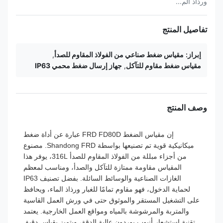
ورذاذ الم...
تفاصيل المنتج
إبراز:
مقياس ضغط صناعي من الفولاذ المقاوم للصدأ
,
مقياس ضغط مقاوم للتآكل
,
جهاز إرسال ضغط محمي IP63
وصف المنتج
إن مقياس الضغط FRD FD80D عبارة عن أداة ضغط
ميكانيكية قوية تم تصنيعها بواسطة Shandong FRD. مصنوع
من أجزاء مبللة من الفولاذ المقاوم للصدأ 316L، يوفر هذا
المقياس مقاومة ممتازة للتآكل والصدأ، ومناسب لمعظم
الغازات الصناعية والوسائط السائلة. بفضل تصنيف IP63
لحماية الدخول، فهو مقاوم تمامًا للغبار ورذاذ الماء، ويحافظ
على التشغيل المستقر والموثوق حتى في ورش العمل القاسية
والمتربة والمرشوشة بالمياه ومواقع العمل الخارجية. يعتمد
تقنية استشعار أنبوب بوردون عالية الدقة، ويتميز بقياس دقيق