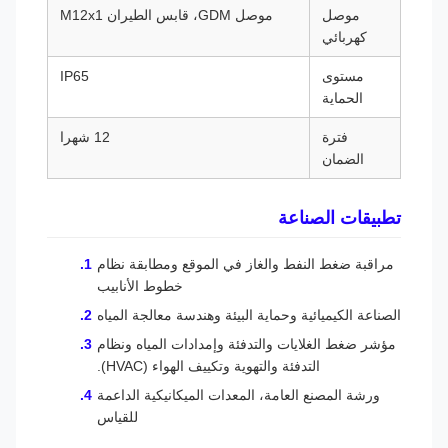
موصل
موصل GDM، قابس الطيران M12x1
كهربائي
مستوى
IP65
الحماية
فترة
12 شهرا
الضمان
تطبيقات الصناعة
مراقبة ضغط النفط والغاز في الموقع ومطابقة نظام
خطوط الأنابيب
الصناعة الكيميائية وحماية البيئة وهندسة معالجة المياه
مؤشر ضغط الغلايات والتدفئة وإمدادات المياه ونظام
التدفئة والتهوية وتكييف الهواء (HVAC).
ورشة المصنع العامة، المعدات الميكانيكية الداعمة
للقياس