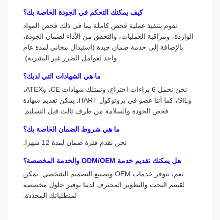
كيف يمكنك التحكم في الجودة الخاصة بك؟
نقوم بتنفيذ عملية فحص كاملة بما في ذلك فحص المواد
الواردة، ومراقبة العمليات، والتحقق من الأداء لضمان الجودة،
بالإضافة إلى خدمة ضمان جيدة (استبدال مجاني لمدة عام
واحد لعوامل الضرر غير البشرية).
ما هي الشهادات التي لديك؟
نحن نحمل 6 براءات اختراع، ونمتلك شهادات CE، وATEX،
وSIL، كما أننا عضو في بروتوكول HART. يمكن تقديم شهادة
فحص الجودة والسلامة من طرف ثالث قبل التسليم.
ما هي شروط الضمان الخاصة بك؟
نحن نقدم فترة ضمان لمدة 12 شهرا.
هل يمكنك تقديم خدمة ODM/OEM والخدمة المخصصة؟
نعم، تتوفر خدمات OEM وتصنيع التصميم الشخصي. يمكن
لقسم البحث والتطوير المحترف لدينا توفير حلول مخصصة
لمتطلباتك المحددة.