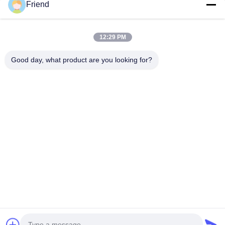
Friend
Vínculos Rápidos
Inicio
Productos
12:29 PM
VR Show
Sobre Nosotros
Visita A La Fábrica
Control De Calidad
Good day, what product are you looking for?
Contacto
Solicitar Una Cotización
Noticias
Éntrenos En Contacto Con
+86-18553325367
+86-533-3571309
info@frdsensor.com
Derecho de autor © 2026-2026 Shandong Friend Control System Co.,
Ltd.. . Todos los derechos reservados.