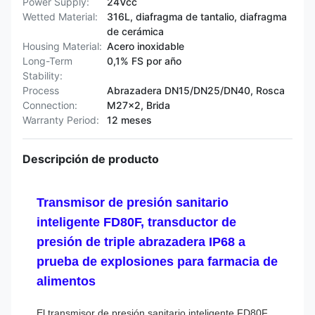
Power Supply:
24Vcc
Wetted Material:
316L, diafragma de tantalio, diafragma
de cerámica
Housing Material:
Acero inoxidable
Long-Term
0,1% FS por año
Stability:
Process
Abrazadera DN15/DN25/DN40, Rosca
Connection:
M27×2, Brida
Warranty Period:
12 meses
Descripción de producto
Transmisor de presión sanitario
inteligente FD80F, transductor de
presión de triple abrazadera IP68 a
prueba de explosiones para farmacia de
alimentos
El transmisor de presión sanitario inteligente FD80F