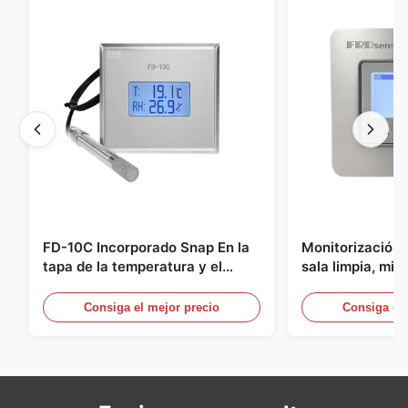
FD-10C Incorporado Snap En la
Monitorización 
tapa de la temperatura y el
sala limpia, mic
transmisor de humedad 316L de
acero inoxidabl
acero inoxidable Monitor
20mA/RS485 pa
Consiga el mejor precio
Consiga el 
médica/de hum