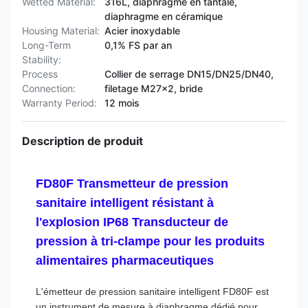
Wetted Material:
316L, diaphragme en tantale,
diaphragme en céramique
Housing Material:
Acier inoxydable
Long-Term
0,1% FS par an
Stability:
Process
Collier de serrage DN15/DN25/DN40,
Connection:
filetage M27×2, bride
Warranty Period:
12 mois
Description de produit
FD80F Transmetteur de pression
sanitaire intelligent résistant à
l'explosion IP68 Transducteur de
pression à tri-clampe pour les produits
alimentaires pharmaceutiques
L'émetteur de pression sanitaire intelligent FD80F est
un instrument de mesure à diaphragme dédié pour