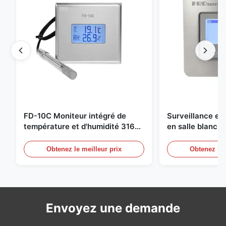
FD-10C Moniteur intégré de
Surveillance e
température et d'humidité 316L
en salle blanch
en acier inoxydable
en acier inoxyd
20mA/RS485 pou
Obtenez le meilleur prix
Obtenez le 
Détection de f
Envoyez une demande