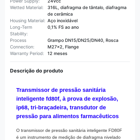
Power Supply:
24Vcc
Wetted Material:
316L, diafragma de tântalo, diafragma
de cerâmica
Housing Material:
Aço inoxidável
Long-Term
0,1% FS ao ano
Stability:
Process
Grampo DN15/DN25/DN40, Rosca
Connection:
M27×2, Flange
Warranty Period:
12 meses
Descrição do produto
Transmissor de pressão sanitária
inteligente fd80f, à prova de explosão,
ip68, tri-braçadeira, transdutor de
pressão para alimentos farmacêuticos
O transmissor de pressão sanitária inteligente FD80F
é um instrumento de medição de diafragma nivelado