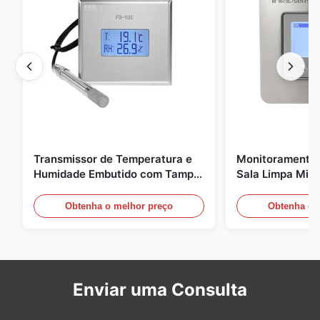
Transmissor de Temperatura e
Monitoramento 
Humidade Embutido com Tampa
Sala Limpa Micr
de Encaixe FD-10C Monitor de
20mA/RS485 pa
Aço Inoxidável 316L
médica / de fu
Obtenha o melhor preço
Obtenha o 
Enviar uma Consulta