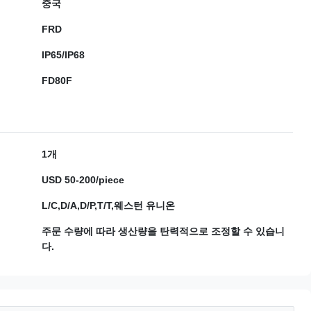
중국
FRD
IP65/IP68
FD80F
1개
USD 50-200/piece
L/C,D/A,D/P,T/T,웨스턴 유니온
주문 수량에 따라 생산량을 탄력적으로 조정할 수 있습니
다.