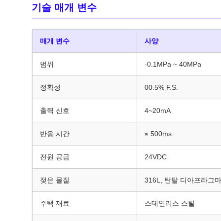
기술 매개 변수
매개 변수
사양
범위
-0.1MPa ~ 40MPa
정확성
00.5% F.S.
출력 신호
4~20mA
반응 시간
≤ 500ms
전원 공급
24VDC
젖은 물질
316L, 탄탈 디아프라그
주택 재료
스테인리스 스틸