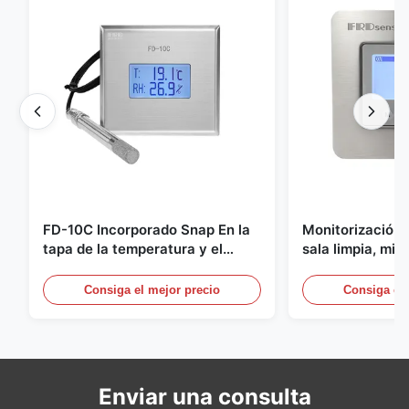
FD-10C Incorporado Snap En la
Monitorización 
tapa de la temperatura y el
sala limpia, mic
transmisor de humedad 316L de
acero inoxidabl
acero inoxidable Monitor
20mA/RS485 pa
Consiga el mejor precio
Consiga el 
médica/de hum
Enviar una consulta