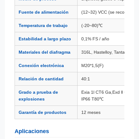
Fuente de alimentación
(12~32) VCC (se recomiend
Temperatura de trabajo
(-20~80)℃
Estabilidad a largo plazo
0,1% FS / año
Materiales del diafragma
316L, Hastelloy, Tantalio, etc.
Conexión electrónica
M20*1,5(F)
Relación de cantidad
40:1
Grado a prueba de
Exia 1l CT6 Ga,Exd ll CT6 G
explosiones
IP66 T80℃
Garantía de productos
12 meses
Aplicaciones