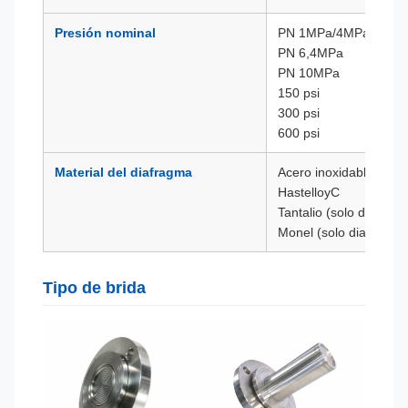
Presión nominal
PN 1MPa/4MPa
PN 6,4MPa
PN 10MPa
150 psi
300 psi
600 psi
Material del diafragma
Acero inoxidable 316L
HastelloyC
Tantalio (solo diafrag
Monel (solo diafragma
Tipo de brida