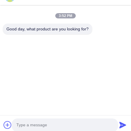
Inicio
Productos
3:52 PM
VR Show
Sobre Nosotros
Visita A La Fábrica
Control De Calidad
Good day, what product are you looking for?
Contacto
Solicitar Una Cotización
Noticias
Éntrenos En Contacto Con
+86-18553325367
+86-533-3571309
info@frdsensor.com
Derecho de autor © 2026-2026 Shandong Friend Control System Co.,
Ltd.. . Todos los derechos reservados.