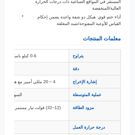
المستقر في المواقع الصناعية ذات درجات الحرارة
العالية/المنخفضة
أداء ختم قوي: هيكل ذو شفة واحدة يضمن إحكام
القياس للأوعية المفتوحة/شبه المغلقة
معلمات المنتجات
يتراوح
0-6 كيلو باسكال ～ 10 ميجا باسكال
دقة
0.25% FS، 0.5% FS
إشارة الإخراج
4 ~ 20 مللي أمبير مع هارت، بروتوكول RS485
عملية المتوسطة
السوائل أو الغازات 
مزود الطاقة
(12~
درجة حرارة العمل
(-20～80) درجة مئوية