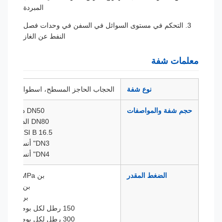
المبردة
3. التحكم في مستوى السوائل في السفن في وحدات فصل
النفط عن الغاز
معلمات شفة
نوع شفة
الحجاب الحاجز المسطح، اسطوانة الإدراج
حجم شفة والمواصفات
DN50 دين 2501
DN80 الدين 2501
DN2" ANSI B 16.5
DN3" أنسيب 16.5
DN4" أنسيب 16.5
الضغط المقدر
بن 1MPa/4MPa
بن 6.4MPa
بن 10MPa
150 رطل لكل بوصة مربعة
300 رطل لكل بوصة مربعة