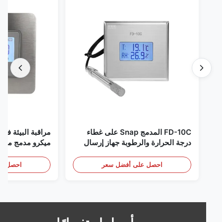
FD-10C المدمج Snap على غطاء
مراقبة البيئة في الغر
درجة الحرارة والرطوبة جهاز إرسال
ميكرو مدمج من الفولاذ
316L مراقبة الفولاذ المقاوم للصدأ
RS485
الكشف عن الأبخرة
احصل على أفضل سعر
احصل على أف