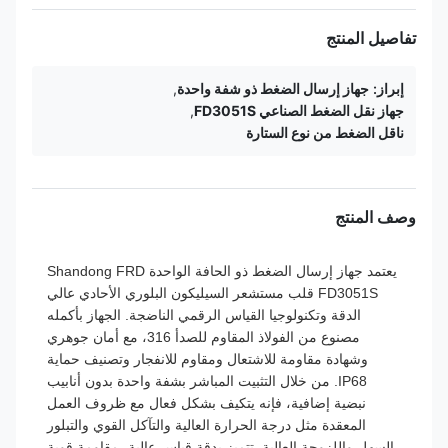
تفاصيل المنتج
إبراز:
جهاز إرسال الضغط ذو شفة واحدة
,
جهاز نقل الضغط الصناعي FD3051S
,
ناقل الضغط من نوع الستارة
وصف المنتج
يعتمد جهاز إرسال الضغط ذو الحافة الواحدة Shandong FRD
FD3051S قلب مستشعر السيليكون البلوري الأحادي عالي
الدقة وتكنولوجيا القياس الرقمي الناضجة. الجهاز بأكمله
مصنوع من الفولاذ المقاوم للصدأ 316، مع أمان جوهري
وشهادة مقاومة للاشتعال ومقاوم للانفجار وتصنيف حماية
IP68. من خلال التثبيت المباشر بشفة واحدة بدون أنابيب
نبضية إضافية، فإنه يتكيف بشكل فعال مع ظروف العمل
المعقدة مثل درجة الحرارة العالية والتآكل القوي والتبلور
السهل واللزوجة العالية. تتميز بدقة قياس عالية، مقاومة قوية