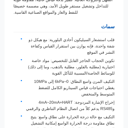
للتداخل وتشغيل مستقر طويل الأمد، وهي مصممة خصيصًا
للنفط والغاز والمواقع الصناعية القاسية.
سمات
قلب استشعار السيليكون أحادي البلورية: مع هيكل ذو
شفة واحدة، فإنه يوازن بين استقرار القياس وكفاءة
النشر في الموقع
تكوين الحجاب الحاجز القابل للتخصيص: مواد خاصة
اختيارية (مطلية بالفلور، مطلية بالذهب، وما إلى ذلك)
للوسائط الخاصة/المسببة للتآكل القوية
التكيف المرن واسع النطاق: 0~6kPa إلى 10MPa
يغطي احتياجات قياس السيناريو الكامل للضغط
المتوسط ​​والمنخفض
إخراج الإشارة المزدوجة: 4mA~20mA+HART
وRS485 يدعم كلاً من اتصال النظام التناظري والرقمي
التكيف مع حالة درجة الحرارة على نطاق واسع: يتيح
نطاق مقاومة درجة الحرارة الواسع إمكانية التشغيل