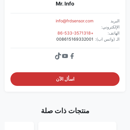
Mr. Info
البريد
info@frdsensor.com
الإلكتروني:
الهاتف:
+86-533-3571318
الـ (واتس اب):
008615169332001
اسأل الآن
منتجات ذات صلة