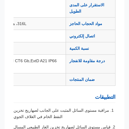
الاستقرار على المدى
0.1% خ م/سنة
الطويل
مواد الحجاب الحاجز
316L، هاستيلوي، التنتالوم، الخ.
اتصال إلكتروني
م20*1.5(و)
نسبة الكمية
درجة مقاومة للانفجار
CT6 Ga,Exd ll CT6 Gb,ExtD A21 IP66
ضمان المنتجات
التطبيقات
1. مراقبة مستوى السائل المثبت على الجانب لصهاريج تخزين
النفط الخام في الغلاف الجوي
2. قياس مستوى السائل لصهاريج تخزين الغاز الطبيعي المسال