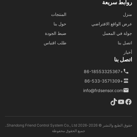
ابط سريعة
ل
المنتجات
 الواقع الافتراضي
حول بنا
ة في المعمل
ضبط الجودة
ل بنا
طلب اقتباس
ار
ل بنا
+86-18553325367
+86-533-3571309
info@frdsensor.com
حقوق الطبع والنشر © 2026-2026 Shandong Friend Control System Co., Ltd..
جميع الحقوق محفوظة