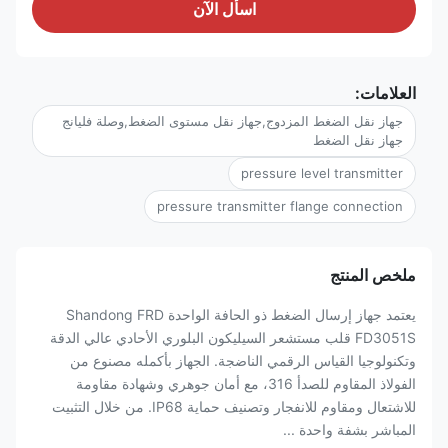
اسأل الآن
العلامات:
جهاز نقل الضغط المزدوج,جهاز نقل مستوى الضغط,وصلة فليانج
جهاز نقل الضغط
pressure level transmitter
pressure transmitter flange connection
ملخص المنتج
يعتمد جهاز إرسال الضغط ذو الحافة الواحدة Shandong FRD
FD3051S قلب مستشعر السيليكون البلوري الأحادي عالي الدقة
وتكنولوجيا القياس الرقمي الناضجة. الجهاز بأكمله مصنوع من
الفولاذ المقاوم للصدأ 316، مع أمان جوهري وشهادة مقاومة
للاشتعال ومقاوم للانفجار وتصنيف حماية IP68. من خلال التثبيت
المباشر بشفة واحدة ...