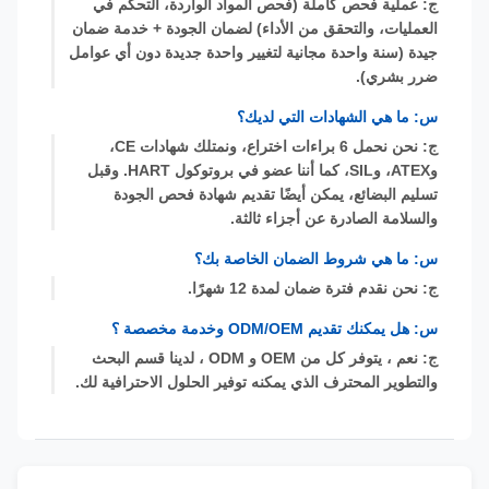
ج: عملية فحص كاملة (فحص المواد الواردة، التحكم في
العمليات، والتحقق من الأداء) لضمان الجودة + خدمة ضمان
جيدة (سنة واحدة مجانية لتغيير واحدة جديدة دون أي عوامل
ضرر بشري).
س: ما هي الشهادات التي لديك؟
ج: نحن نحمل 6 براءات اختراع، ونمتلك شهادات CE،
وATEX، وSIL، كما أننا عضو في بروتوكول HART. وقبل
تسليم البضائع، يمكن أيضًا تقديم شهادة فحص الجودة
والسلامة الصادرة عن أجزاء ثالثة.
س: ما هي شروط الضمان الخاصة بك؟
ج: نحن نقدم فترة ضمان لمدة 12 شهرًا.
س: هل يمكنك تقديم ODM/OEM وخدمة مخصصة ؟
ج: نعم ، يتوفر كل من OEM و ODM ، لدينا قسم البحث
والتطوير المحترف الذي يمكنه توفير الحلول الاحترافية لك.